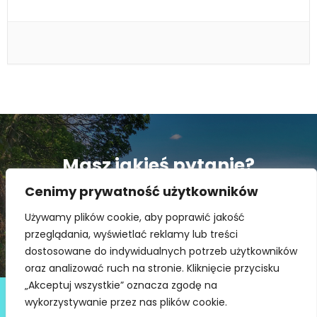
Masz jakieś pytanie?
Skontaktuj się z nami!
Cenimy prywatność użytkowników
Używamy plików cookie, aby poprawić jakość
KONTAKT
przeglądania, wyświetlać reklamy lub treści
dostosowane do indywidualnych potrzeb użytkowników
oraz analizować ruch na stronie. Kliknięcie przycisku
„Akceptuj wszystkie” oznacza zgodę na
Deklaracja dostępności
wykorzystywanie przez nas plików cookie.
@ Copyright 2021 Stowarzyszenie Dobra Fala |