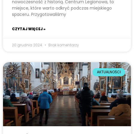
nowoczesność z historią. Centrum Legionowa, to
e
miejsce, które warto odkryć podczas miejskiego
m
spaceru. Przygotowaliśmy
u
ł
CZYTAJ WIĘCEJ »
a
t
20 grudnia 2024
Brak komentarzy
w
i
e
ń
AKTUALNOŚCI
d
o
s
t
ę
p
u
.