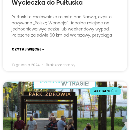
Wycieczka do Pułtuska
Pułtusk to malownicze miasto nad Narwią, często
nazywane „Polską Wenecją”. Idealne miejsce na
jednodniową wycieczkę lub weekendowy wypad.
Położone zaledwie 60 km od Warszawy, przyciąga
CZYTAJ WIĘCEJ »
13 grudnia 2024
Brak komentarzy
AKTUALNOŚCI