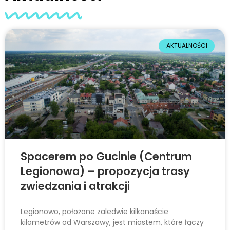
r
n
e
t
AKTUALNOŚCI
o
w
a
z
a
w
i
e
Spacerem po Gucinie (Centrum
r
Legionowa) – propozycja trasy
a
zwiedzania i atrakcji
s
y
Legionowo, położone zaledwie kilkanaście
s
kilometrów od Warszawy, jest miastem, które łączy
t