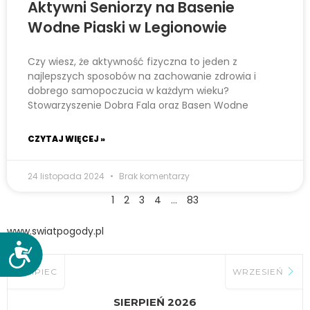
Aktywni Seniorzy na Basenie
Wodne Piaski w Legionowie
Czy wiesz, że aktywność fizyczna to jeden z
najlepszych sposobów na zachowanie zdrowia i
dobrego samopoczucia w każdym wieku?
Stowarzyszenie Dobra Fala oraz Basen Wodne
CZYTAJ WIĘCEJ »
24 listopada 2024
Brak komentarzy
1
2
3
4
…
83
www.swiatpogody.pl
D
o
LIPIEC
WRZESIEŃ
s
t
SIERPIEŃ 2026