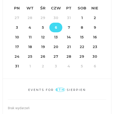
ę
PN
WT
ŚR
CZW
PT
SOB
NIE
p
n
27
28
29
30
31
1
2
o
ś
3
4
5
6
7
8
9
ć
10
11
12
13
14
15
16
17
18
19
20
21
22
23
24
25
26
27
28
29
30
31
1
2
3
4
5
6
6TH
EVENTS FOR
SIERPIEŃ
Brak wydarzeń