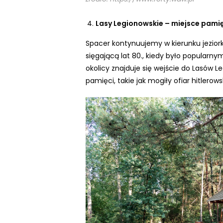
i
d
Lasy Legionowskie – miejsce pami
z
ą
Spacer kontynuujemy w kierunku jeziorka
c
sięgającą lat 80., kiedy było popular
y
okolicy znajduje się wejście do Lasów 
c
pamięci, takie jak mogiły ofiar hitlerow
h
,
k
t
ó
r
e
k
o
r
z