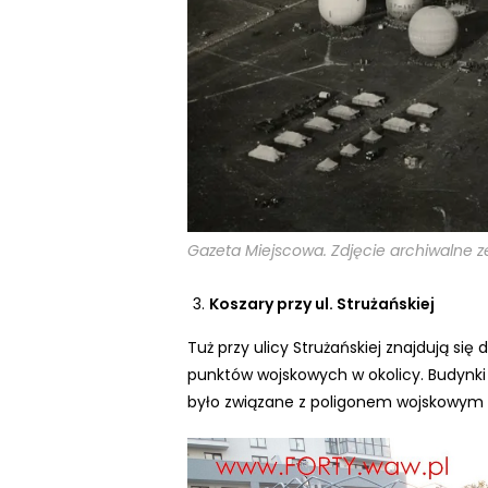
s
o
w
a
ć
s
t
r
o
Gazeta Miejscowa. Zdjęcie archiwalne 
n
ę
Koszary przy ul. Strużańskiej
i
Tuż przy ulicy Strużańskiej znajdują si
n
punktów wojskowych w okolicy. Budynki
t
było związane z poligonem wojskowym i 
e
r
n
e