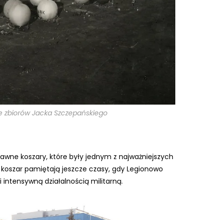
ze zbiorów Jacka Szczepańskiego
ę dawne koszary, które były jednym z najważniejszych
 koszar pamiętają jeszcze czasy, gdy Legionowo
intensywną działalnością militarną.