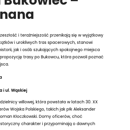
 Bukowiec –
eznana
zeszłość i teraźniejszość przenikają się w wyjątkowy
akątków i urokliwych tras spacerowych, stanowi
istorii, jak i osób szukających spokojnego miejsca
 propozycję trasy po Bukowcu, która pozwoli poznać
jsca.
a
 i ul. Wąskiej
ielnicy willowej, która powstała w latach 30. XX
rów Wojska Polskiego, takich jak płk Aleksander
 Roman Kłoczkowski. Domy oficerów, choć
historyczny charakter i przypominają o dawnych