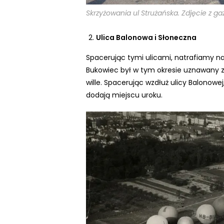
n
Skrzyżowania ul Strużańska. Zdjęcie z ga
t
r
Ulica Balonowa i Słoneczna
o
Spacerując tymi ulicami, natrafiamy na
l
Bukowiec był w tym okresie uznawany za
-
wille. Spacerując wzdłuż ulicy Balonow
F
dodają miejscu uroku.
1
1
,
a
b
y
d
o
s
t
o