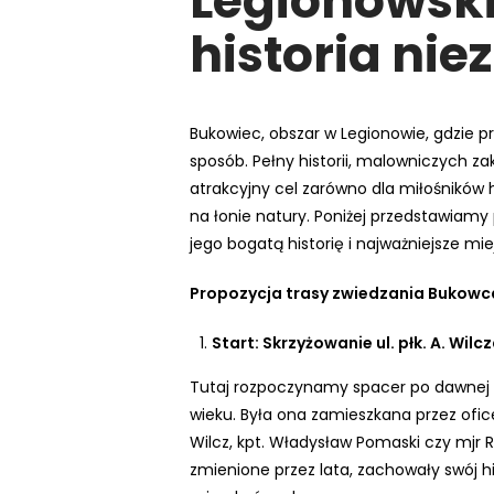
Legionowski
e
historia ni
m
u
ł
a
Bukowiec, obszar w Legionowie, gdzie pr
t
sposób. Pełny historii, malowniczych z
w
atrakcyjny cel zarówno dla miłośników h
i
na łonie natury. Poniżej przedstawiamy
e
jego bogatą historię i najważniejsze mie
ń
Propozycja trasy zwiedzania Bukowc
d
o
Start: Skrzyżowanie ul. płk. A. Wilcza
s
t
Tutaj rozpoczynamy spacer po dawnej dz
ę
wieku. Była ona zamieszkana przez ofice
p
Wilcz, kpt. Władysław Pomaski czy mjr
u
zmienione przez lata, zachowały swój 
.