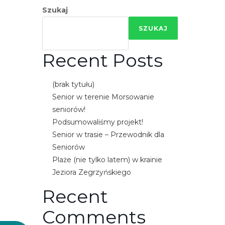
e
Szukaj
m
SZUKAJ
u
ł
Recent Posts
a
t
w
(brak tytułu)
i
Senior w terenie Morsowanie
e
seniorów!
ń
Podsumowaliśmy projekt!
d
Senior w trasie – Przewodnik dla
o
Seniorów
s
Plaże (nie tylko latem) w krainie
t
Jeziora Zegrzyńskiego
ę
Recent
p
u
Comments
.