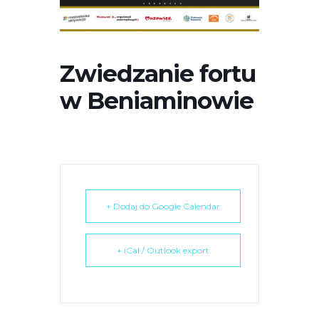
r
n
e
t
Zwiedzanie fortu
o
w Beniaminowie
w
a
z
a
w
i
e
+ Dodaj do Google Calendar
r
a
+ iCal / Outlook export
s
y
s
t