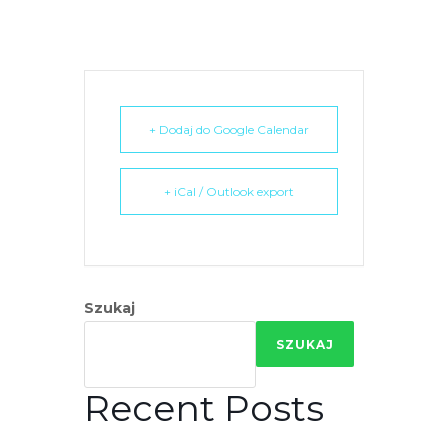
r
n
e
t
o
+ Dodaj do Google Calendar
w
a
z
+ iCal / Outlook export
a
w
i
e
Szukaj
r
a
SZUKAJ
s
y
Recent Posts
s
t