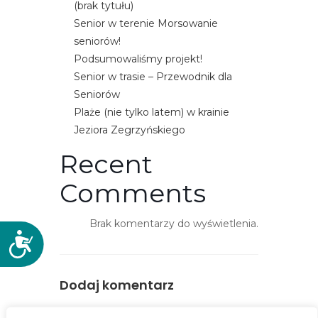
(brak tytułu)
e
Senior w terenie Morsowanie
m
seniorów!
u
Podsumowaliśmy projekt!
ł
Senior w trasie – Przewodnik dla
a
Seniorów
t
Plaże (nie tylko latem) w krainie
w
Jeziora Zegrzyńskiego
i
e
Recent
ń
Comments
d
o
s
Brak komentarzy do wyświetlenia.
D
t
o
ę
s
p
Dodaj komentarz
t
u
ę
.
You must be
logged in
to post a