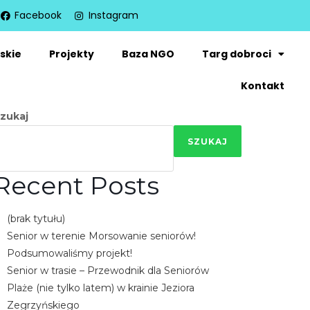
Facebook
Instagram
skie
Projekty
Baza NGO
Targ dobroci
Kontakt
zukaj
SZUKAJ
Recent Posts
(brak tytułu)
Senior w terenie Morsowanie seniorów!
Podsumowaliśmy projekt!
Senior w trasie – Przewodnik dla Seniorów
Plaże (nie tylko latem) w krainie Jeziora
Zegrzyńskiego