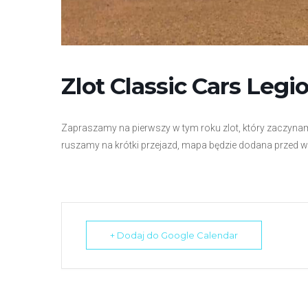
r
n
e
t
o
Zlot Classic Cars Leg
w
a
Zapraszamy na pierwszy w tym roku zlot, który zaczynamy
z
ruszamy na krótki przejazd, mapa będzie dodana przed 
a
w
i
e
r
a
+ Dodaj do Google Calendar
s
y
s
t