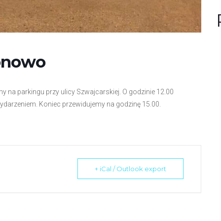
n
u
?
ionowo
 na parkingu przy ulicy Szwajcarskiej. O godzinie 12.00
wydarzeniem. Koniec przewidujemy na godzinę 15.00.
+ iCal / Outlook export