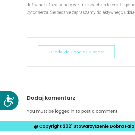
Już w najbliższą sobotę w 7 miejscach na terenie Legiono
N
Żytomierza. Serdecznie zapraszamy do aktywnego udzia
a
c
i
ś
n
i
+ Dodaj do Google Calendar
j
k
l
a
w
i
Dodaj komentarz
D
s
o
z
You must be
logged in
to post a comment.
s
e
t
C
@ Copyright 2021 Stowarzyszenie Dobra Fala
ę
o
p