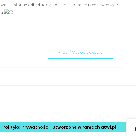
wa i Jabłonny odbędzie się kolejna zbiórka na rzecz zwierząt z
łu
+ iCal / Outlook export
 |
Polityka Prywatności
I Stworzone w ramach
atwi.pl