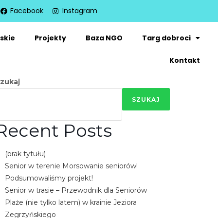
Facebook
Instagram
skie
Projekty
Baza NGO
Targ dobroci
Kontakt
zukaj
SZUKAJ
Recent Posts
(brak tytułu)
Senior w terenie Morsowanie seniorów!
Podsumowaliśmy projekt!
Senior w trasie – Przewodnik dla Seniorów
Plaże (nie tylko latem) w krainie Jeziora
Zegrzyńskiego