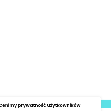
Deklaracja dostępności
Cenimy prywatność użytkowników