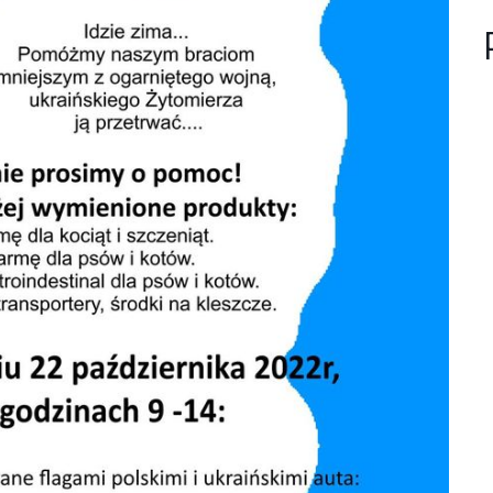
n
u
?