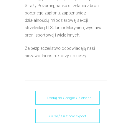
e
Straży Pożarnej, nauka strzelania z broni
m
bocznego zapłonu, zapoznanie z
u
działalnością młodzieżowej sekcji
ł
strzeleckiej LTS Junior Marynino, wystawa
a
broni sportowej i wiele innych.
t
w
Za bezpieczeństwo odpowiadają nasi
i
niezawodni instruktorzy i trenerzy.
e
ń
d
o
s
+ Dodaj do Google Calendar
t
ę
p
+ iCal / Outlook export
u
.