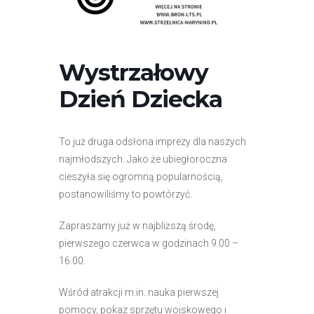
r
n
e
t
Wystrzałowy
o
Dzień Dziecka
w
a
z
To już druga odsłona imprezy dla naszych
a
najmłodszych. Jako że ubiegłoroczna
w
cieszyła się ogromną popularnością,
i
postanowiliśmy to powtórzyć.
e
r
Zapraszamy już w najbliższą środę,
a
pierwszego czerwca w godzinach 9.00 –
s
16.00.
y
s
Wśród atrakcji m.in. nauka pierwszej
t
pomocy, pokaz sprzętu wojskowego i