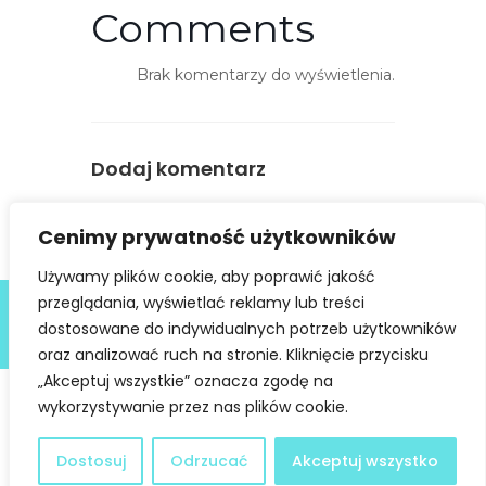
s
Comments
t
ę
Brak komentarzy do wyświetlenia.
p
n
o
ś
Dodaj komentarz
ć
You must be
logged in
to post a
Cenimy prywatność użytkowników
comment.
Używamy plików cookie, aby poprawić jakość
Deklaracja dostępności
przeglądania, wyświetlać reklamy lub treści
dostosowane do indywidualnych potrzeb użytkowników
@ Copyright 2021 Stowarzyszenie Dobra Fala |
Polityka
Prywatności
I Stworzone w ramach
atwi.pl
oraz analizować ruch na stronie. Kliknięcie przycisku
„Akceptuj wszystkie” oznacza zgodę na
wykorzystywanie przez nas plików cookie.
Dostosuj
Odrzucać
Akceptuj wszystko