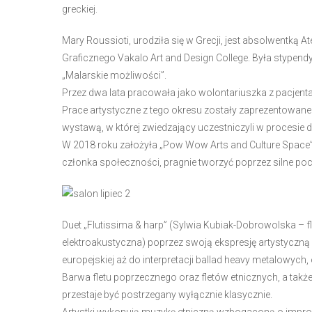
greckiej.
e
m
Mary Roussioti, urodziła się w Grecji, jest absolwentką 
u
Graficznego Vakalo Art and Design College. Była stypen
ł
„Malarskie możliwości”.
a
Przez dwa lata pracowała jako wolontariuszka z pacjentam
t
Prace artystyczne z tego okresu zostały zaprezentowane n
w
wystawą, w której zwiedzający uczestniczyli w procesie 
i
W 2018 roku założyła „Pow Wow Arts and Culture Space”. J
e
członka społeczności, pragnie tworzyć poprzez silne p
ń
d
o
s
Duet „Flutissima & harp” (Sylwia Kubiak-Dobrowolska – f
t
elektroakustyczna) poprzez swoją ekspresję artystyczną i
ę
europejskiej aż do interpretacji ballad heavy metalowyc
p
Barwa fletu poprzecznego oraz fletów etnicznych, a także
u
przestaje być postrzegany wyłącznie klasycznie.
.