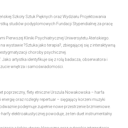
Ateńskiej Szkoły Sztuk Pięknych oraz Wydziału Projektowania
dystką studiów podyplomowych Fundacji Stypendialnej za pracę
i Pierwszej Kliniki Psychiatrycznej Uniwersytetu Ateńskiego.
a wystawie ?Sztuka jako terapia?, zbiegającej się z interaktywną
destygmatyzacji choroby psychicznej.
ako artystka identyfikuje się z rolą badacza, obserwatora i
oczucie wnętrza i samoświadomości.
let poprzeczny, flety etniczne Urszula Nowakowska – harfa
 energię oraz rozległy repertuar – sięgający korzeni muzyki
h, odważnie podejmuje zupełnie nowe przestrzenie brzmieniowe.
 harfy elektroakustycznej powoduje, że ten duet instrumentalny