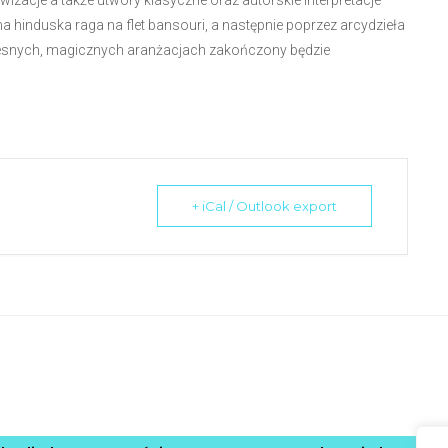
zacje a także utwory klasyczne oraz autorskie interpretacje
a hinduska raga na flet bansouri, a następnie poprzez arcydzieła
zesnych, magicznych aranżacjach zakończony będzie
+ iCal / Outlook export