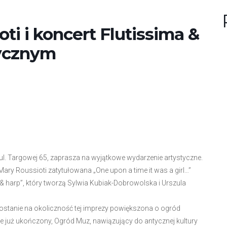
n
u
?
i i koncert Flutissima &
tycznym
 ul. Targowej 65, zaprasza na wyjątkowe wydarzenie artystyczne.
 Mary Roussioti zatytułowana „One upon a time it was a girl…”
 & harp”, który tworzą Sylwia Kubiak-Dobrowolska i Urszula
 zostanie na okoliczność tej imprezy powiększona o ogród
ie już ukończony, Ogród Muz, nawiązujący do antycznej kultury