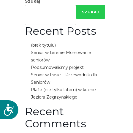
Szukaj
SZUKAJ
Recent Posts
(brak tytułu)
Senior w terenie Morsowanie
seniorów!
Podsumowaliśmy projekt!
Senior w trasie – Przewodnik dla
Seniorów
Plaże (nie tylko latem) w krainie
Jeziora Zegrzyńskiego
D
Recent
o
Comments
s
t