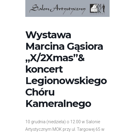
r
n
e
t
Wystawa
o
w
Marcina Gąsiora
a
„X/2Xmas”&
z
a
koncert
w
Legionowskiego
i
e
Chóru
r
Kameralnego
a
s
y
10 grudnia (niedziela) o 12.00 w Salonie
s
Artystycznym MOK przy ul. Targowej 65 w
t