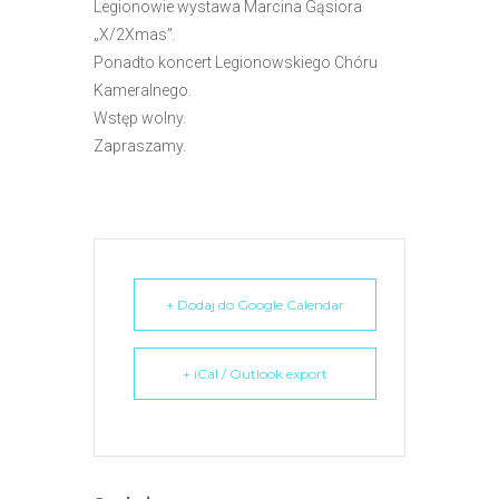
Legionowie wystawa Marcina Gąsiora
e
„X/2Xmas”.
m
Ponadto koncert Legionowskiego Chóru
u
Kameralnego.
ł
Wstęp wolny.
a
Zapraszamy.
t
w
i
e
ń
d
+ Dodaj do Google Calendar
o
s
+ iCal / Outlook export
t
ę
p
u
.