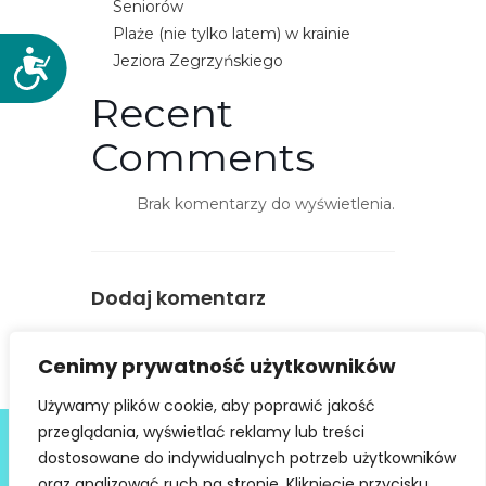
Seniorów
Plaże (nie tylko latem) w krainie
D
Jeziora Zegrzyńskiego
o
Recent
s
t
Comments
ę
p
Brak komentarzy do wyświetlenia.
n
o
ś
ć
Dodaj komentarz
You must be
logged in
to post a
Cenimy prywatność użytkowników
comment.
Używamy plików cookie, aby poprawić jakość
Deklaracja dostępności
przeglądania, wyświetlać reklamy lub treści
dostosowane do indywidualnych potrzeb użytkowników
@ Copyright 2021 Stowarzyszenie Dobra Fala |
Polityka
Prywatności
I Stworzone w ramach
atwi.pl
oraz analizować ruch na stronie. Kliknięcie przycisku