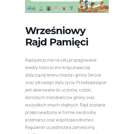
r
n
e
t
Wrześniowy
o
Rajd Pamięci
w
a
z
Rajd pieszy ma na celu propagowanie
a
wiedzy historyczno-krajoznawczej
w
dotyczącej terenu miasta i gminy Serock
i
oraz zdrowego stylu życia. Przedsięwzięcie
e
jest skierowane do uczniów, rodzin,
r
dorosłych mieszkańców gminy oraz
a
wszystkich innych chętnych. Rajd zostanie
s
przeprowadzony w formie swobodny
y
przemarsz oraz współzawodnictwo.
s
Regulamin uczestnictwa zamieścimy
t