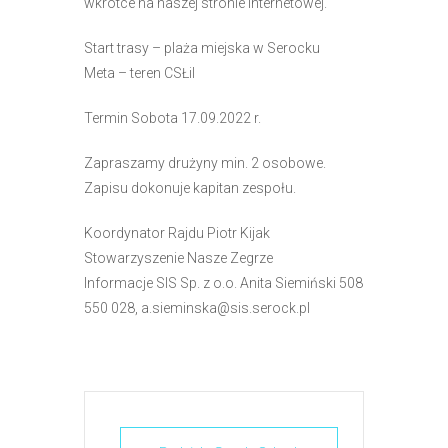
wkrótce na naszej stronie internetowej.
e
m
Start trasy – plaża miejska w Serocku
u
Meta – teren CSŁiI
ł
a
Termin Sobota 17.09.2022 r.
t
Zapraszamy drużyny min. 2 osobowe.
w
Zapisu dokonuje kapitan zespołu.
i
e
Koordynator Rajdu Piotr Kijak
ń
Stowarzyszenie Nasze Zegrze
d
Informacje SIS Sp. z o.o. Anita Siemiński 508
o
550 028, a.sieminska@sis.serock.pl
s
t
ę
p
u
.