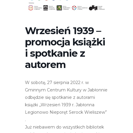
r
n
e
t
Wrzesień 1939 –
o
promocja książki
w
a
i spotkanie z
z
autorem
a
w
i
W sobotę, 27 sierpnia 2022 r. w
e
Gminnym Centrum Kultury w Jabłonnie
r
odbędzie się spotkanie z autorami
a
książki „Wrzesień 1939 r. Jabłonna
s
Legionowo Nieporęt Serock Wieliszew”
y
.
s
Już niebawem do wszystkich bibliotek
t