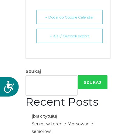
+ Dodaj do Google Calendar
+ iCal / Outlook export
Szukaj
SZUKAJ
D
o
Recent Posts
s
t
ę
(brak tytułu)
p
Senior w terenie Morsowanie
n
seniorów!
o