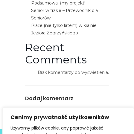
Podsumowaliśmy projekt!
ś
Senior w trasie – Przewodnik dla
ć
Seniorów
Plaże (nie tylko latem) w krainie
Jeziora Zegrzyńskiego
Recent
Comments
Brak komentarzy do wyświetlenia.
Dodaj komentarz
You must be
logged in
to post a
Cenimy prywatność użytkowników
comment.
Używamy plików cookie, aby poprawić jakość