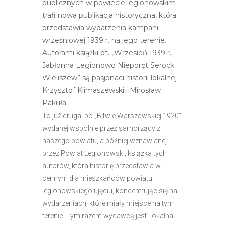
publicznych w powiecie legionowskim
e
trafi nowa publikacja historyczna, która
m
przedstawia wydarzenia kampanii
u
wrześniowej 1939 r. na jego terenie.
ł
Autorami książki pt. „Wrzesień 1939 r.
a
Jabłonna Legionowo Nieporęt Serock
t
Wieliszew” są pasjonaci historii lokalnej
w
Krzysztof Klimaszewski i Mirosław
i
Pakuła.
e
To już druga, po „Bitwie Warszawskiej 1920”
ń
wydanej wspólnie przez samorządy z
d
naszego powiatu, a później wznawianej
o
przez Powiat Legionowski, książka tych
s
autorów, która historię przedstawia w
t
cennym dla mieszkańców powiatu
ę
legionowskiego ujęciu, koncentrując się na
p
wydarzeniach, które miały miejsce na tym
u
terenie. Tym razem wydawcą jest Lokalna
.