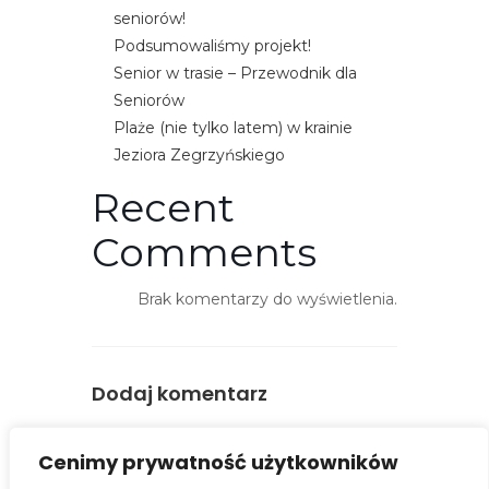
t
seniorów!
ę
Podsumowaliśmy projekt!
p
Senior w trasie – Przewodnik dla
n
Seniorów
o
Plaże (nie tylko latem) w krainie
ś
Jeziora Zegrzyńskiego
ć
Recent
Comments
Brak komentarzy do wyświetlenia.
Dodaj komentarz
You must be
logged in
to post a
Cenimy prywatność użytkowników
comment.