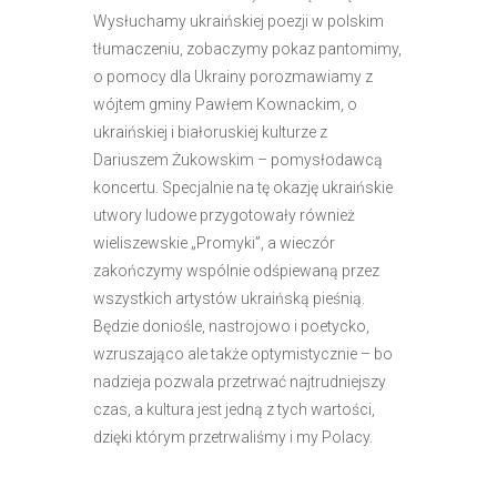
Wysłuchamy ukraińskiej poezji w polskim
tłumaczeniu, zobaczymy pokaz pantomimy,
o pomocy dla Ukrainy porozmawiamy z
wójtem gminy Pawłem Kownackim, o
ukraińskiej i białoruskiej kulturze z
Dariuszem Żukowskim – pomysłodawcą
koncertu. Specjalnie na tę okazję ukraińskie
utwory ludowe przygotowały również
wieliszewskie „Promyki”, a wieczór
zakończymy wspólnie odśpiewaną przez
wszystkich artystów ukraińską pieśnią.
Będzie doniośle, nastrojowo i poetycko,
wzruszająco ale także optymistycznie – bo
nadzieja pozwala przetrwać najtrudniejszy
czas, a kultura jest jedną z tych wartości,
dzięki którym przetrwaliśmy i my Polacy.