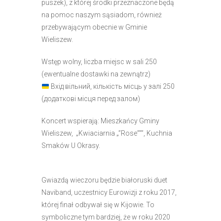
puszek), z której środki przeznaczone będą
e
na pomoc naszym sąsiadom, również
m
przebywającym obecnie w Gminie
u
Wieliszew.
ł
a
Wstęp wolny, liczba miejsc w sali 250
t
(ewentualne dostawki na zewnątrz)
w
Вхід вільний, кількість місць у залі 250
i
(додаткові місця перед залом)
e
ń
Koncert wspierają:
Mieszkańcy Gminy
d
Wieliszew, „Kwiaciarnia „”Rose”””, Kuchnia
o
Smaków U Okrasy.
s
t
ę
Gwiazdą wieczoru będzie białoruski duet
p
Naviband, uczestnicy Eurowizji z roku 2017,
u
której finał odbywał się w Kijowie. To
.
symboliczne tym bardziej, że w roku 2020