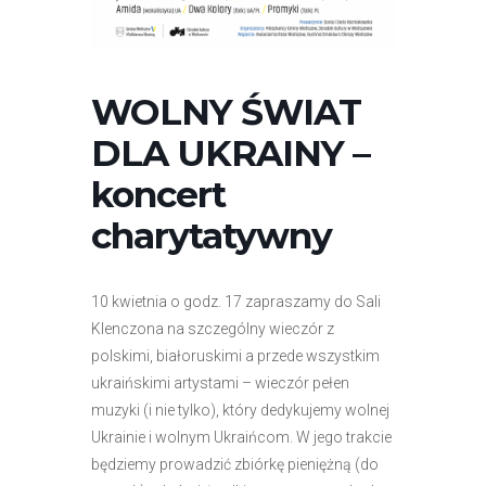
r
n
e
t
WOLNY ŚWIAT
o
DLA UKRAINY –
w
a
koncert
z
charytatywny
a
w
i
10 kwietnia o godz. 17 zapraszamy do Sali
e
Klenczona na szczególny wieczór z
r
polskimi, białoruskimi a przede wszystkim
a
ukraińskimi artystami – wieczór pełen
s
muzyki (i nie tylko), który dedykujemy wolnej
y
Ukrainie i wolnym Ukraińcom. W jego trakcie
s
będziemy prowadzić zbiórkę pieniężną (do
t