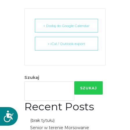
+ Dodaj do Google Calendar
+ iCal / Outlook export
Szukaj
SZUKAJ
Recent Posts
D
(brak tytułu)
o
s
Senior w terenie Morsowanie