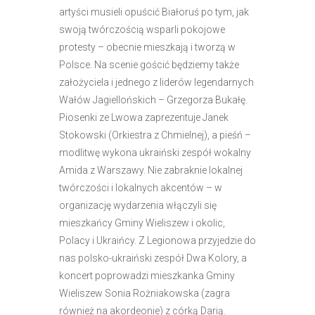
artyści musieli opuścić Białoruś po tym, jak
swoją twórczością wsparli pokojowe
protesty – obecnie mieszkają i tworzą w
Polsce. Na scenie gościć będziemy także
założyciela i jednego z liderów legendarnych
Wałów Jagiellońskich – Grzegorza Bukałę.
Piosenki ze Lwowa zaprezentuje Janek
Stokowski (Orkiestra z Chmielnej), a pieśń –
modlitwę wykona ukraiński zespół wokalny
Amida z Warszawy. Nie zabraknie lokalnej
twórczości i lokalnych akcentów – w
organizację wydarzenia włączyli się
mieszkańcy Gminy Wieliszew i okolic,
Polacy i Ukraińcy. Z Legionowa przyjedzie do
nas polsko-ukraiński zespół Dwa Kolory, a
koncert poprowadzi mieszkanka Gminy
Wieliszew Sonia Rożniakowska (zagra
również na akordeonie) z córką Darią.