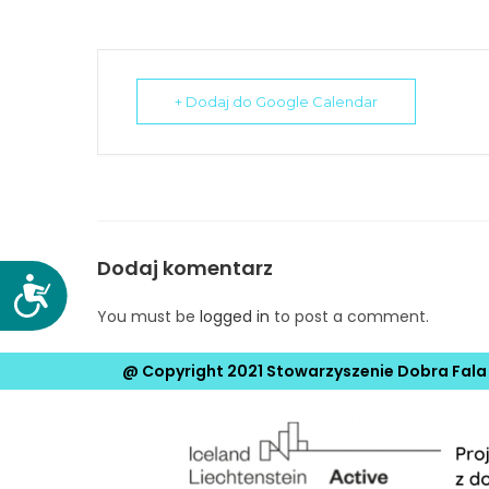
N
a
c
i
+ Dodaj do Google Calendar
ś
n
i
j
k
Dodaj komentarz
l
D
a
o
You must be
logged in
to post a comment.
w
s
i
t
@ Copyright 2021 Stowarzyszenie Dobra Fala
s
ę
z
p
e
n
C
o
o