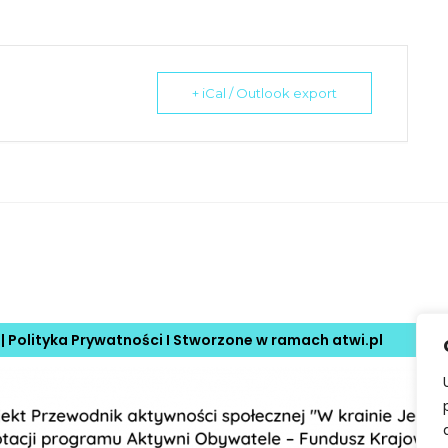
+ iCal / Outlook export
 |
Polityka Prywatności
I Stworzone w ramach
atwi.pl