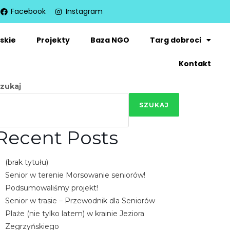
Facebook
Instagram
skie
Projekty
Baza NGO
Targ dobroci
Kontakt
zukaj
SZUKAJ
Recent Posts
(brak tytułu)
Senior w terenie Morsowanie seniorów!
Podsumowaliśmy projekt!
Senior w trasie – Przewodnik dla Seniorów
Plaże (nie tylko latem) w krainie Jeziora
Zegrzyńskiego