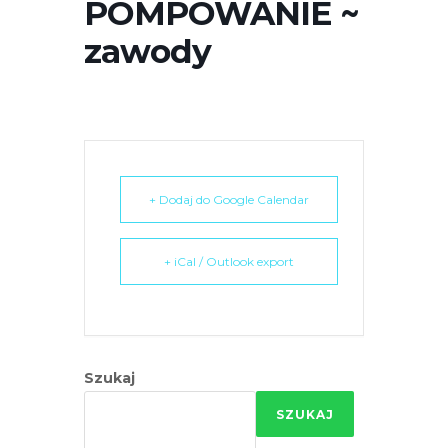
POMPOWANIE ~
r
n
zawody
e
t
o
w
a
z
+ Dodaj do Google Calendar
a
w
i
+ iCal / Outlook export
e
r
a
s
Szukaj
y
s
SZUKAJ
t