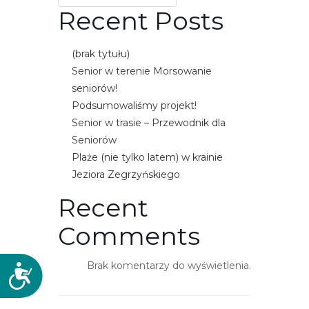
e
Recent Posts
m
u
(brak tytułu)
ł
Senior w terenie Morsowanie
a
seniorów!
t
Podsumowaliśmy projekt!
w
Senior w trasie – Przewodnik dla
i
Seniorów
e
Plaże (nie tylko latem) w krainie
ń
Jeziora Zegrzyńskiego
d
Recent
o
s
Comments
t
ę
Brak komentarzy do wyświetlenia.
p
D
u
o
s
.