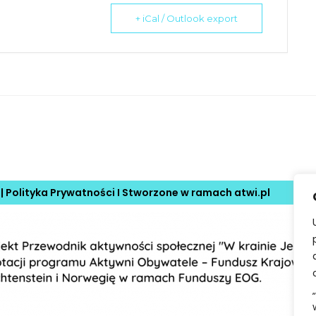
+ iCal / Outlook export
 |
Polityka Prywatności
I Stworzone w ramach
atwi.pl