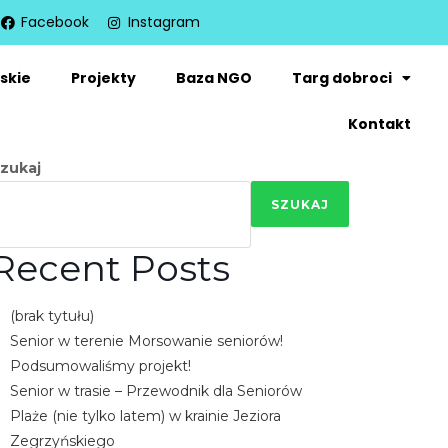
Facebook
Instagram
skie
Projekty
Baza NGO
Targ dobroci
Kontakt
zukaj
SZUKAJ
Recent Posts
(brak tytułu)
Senior w terenie Morsowanie seniorów!
Podsumowaliśmy projekt!
Senior w trasie – Przewodnik dla Seniorów
Plaże (nie tylko latem) w krainie Jeziora
Zegrzyńskiego