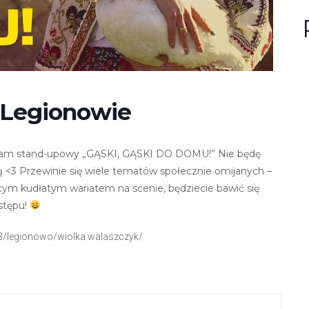
n
u
?
 Legionowie
gram stand-upowy „GĄSKI, GĄSKI DO DOMU!” Nie będę
ą <3 Przewinie się wiele tematów społecznie omijanych –
jącym kudłatym wariatem na scenie, będziecie bawić się
stępu!
453/legionowo/wiolka.walaszczyk/