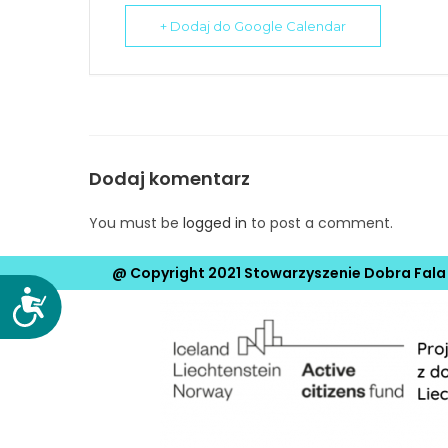
e
+ Dodaj do Google Calendar
m
u
ł
a
t
w
Dodaj komentarz
i
e
You must be
logged in
to post a comment.
ń
d
@ Copyright 2021 Stowarzyszenie Dobra Fala
o
D
s
o
t
s
ę
t
p
ę
u
p
.
n