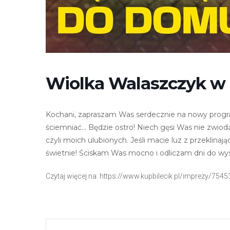
r
n
e
t
o
w
Wiolka Walaszczyk w
a
z
a
Kochani, zapraszam Was serdecznie na nowy pro
w
ściemniać… Będzie ostro! Niech gęsi Was nie zwiod
i
czyli moich ulubionych. Jeśli macie luz z przeklina
e
świetnie! Ściskam Was mocno i odliczam dni do wy
r
a
Czytaj więcej na: https://www.kupbilecik.pl/imprezy/75
s
y
s
t