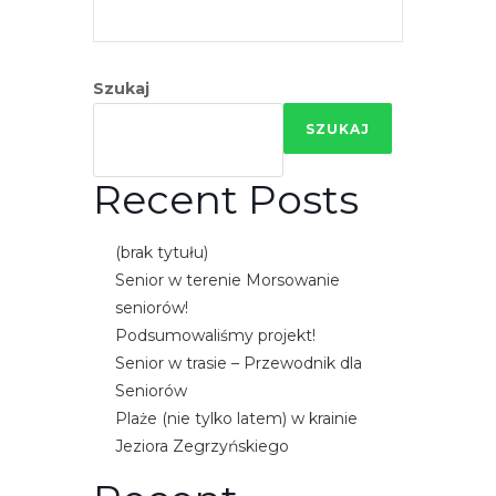
e
m
u
Szukaj
ł
a
SZUKAJ
t
w
Recent Posts
i
e
(brak tytułu)
ń
Senior w terenie Morsowanie
d
seniorów!
o
Podsumowaliśmy projekt!
s
Senior w trasie – Przewodnik dla
t
Seniorów
ę
Plaże (nie tylko latem) w krainie
p
Jeziora Zegrzyńskiego
u
.