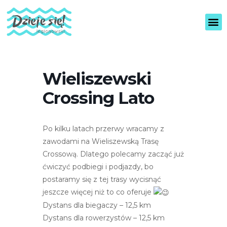
U
c
z
w
y
a
t
g
n
a
i
:
k
Wieliszewski
ó
T
w
Crossing Lato
a
e
s
k
t
r
Po kilku latach przerwy wracamy z
r
a
zawodami na Wieliszewską Trasę
n
o
Crossową. Dlatego polecamy zacząć już
u
n
?
ćwiczyć podbiegi i podjazdy, bo
a
postaramy się z tej trasy wycisnąć
i
jeszcze więcej niż to co oferuje
n
Dystans dla biegaczy – 12,5 km
t
Dystans dla rowerzystów – 12,5 km
e