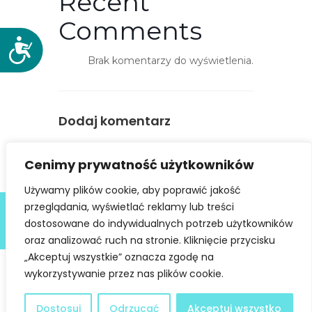
Recent
Comments
D
Brak komentarzy do wyświetlenia.
o
s
t
ę
Dodaj komentarz
p
n
You must be
logged in
to post a
o
Cenimy prywatność użytkowników
comment.
ś
Używamy plików cookie, aby poprawić jakość
ć
Deklaracja dostępności
przeglądania, wyświetlać reklamy lub treści
dostosowane do indywidualnych potrzeb użytkowników
@ Copyright 2021 Stowarzyszenie Dobra Fala |
Polityka
Prywatności
I Stworzone w ramach
atwi.pl
oraz analizować ruch na stronie. Kliknięcie przycisku
„Akceptuj wszystkie” oznacza zgodę na
wykorzystywanie przez nas plików cookie.
Dostosuj
Odrzucać
Akceptuj wszystko