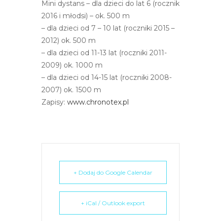
Mini dystans – dla dzieci do lat 6 (rocznik
r
2016 i młodsi) – ok. 500 m
n
– dla dzieci od 7 – 10 lat (roczniki 2015 –
e
2012) ok. 500 m
t
– dla dzieci od 11-13 lat (roczniki 2011-
o
2009) ok. 1000 m
w
– dla dzieci od 14-15 lat (roczniki 2008-
a
2007) ok. 1500 m
z
Zapisy:
www.chronotex.pl
a
w
i
e
r
a
+ Dodaj do Google Calendar
s
y
s
+ iCal / Outlook export
t