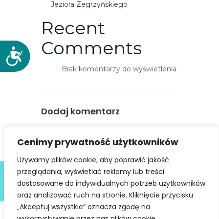
Jeziora Zegrzyńskiego
Recent
Comments
D
o
Brak komentarzy do wyświetlenia.
s
t
ę
Dodaj komentarz
p
n
You must be
logged in
to post a
o
Cenimy prywatność użytkowników
comment.
ś
ć
Używamy plików cookie, aby poprawić jakość
Deklaracja dostępności
przeglądania, wyświetlać reklamy lub treści
dostosowane do indywidualnych potrzeb użytkowników
@ Copyright 2021 Stowarzyszenie Dobra Fala |
Polityka
Prywatności
I Stworzone w ramach
atwi.pl
oraz analizować ruch na stronie. Kliknięcie przycisku
„Akceptuj wszystkie” oznacza zgodę na
wykorzystywanie przez nas plików cookie.