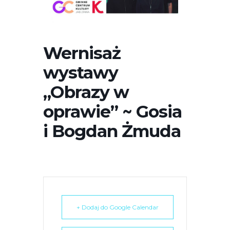
r
n
e
t
Wernisaż
o
wystawy
w
a
„Obrazy w
z
oprawie” ~ Gosia
a
w
i Bogdan Żmuda
i
e
r
a
s
y
+ Dodaj do Google Calendar
s
t