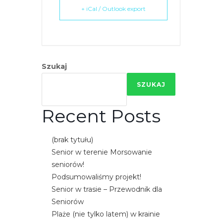
e
+ iCal / Outlook export
m
u
ł
a
Szukaj
t
w
SZUKAJ
i
e
Recent Posts
ń
d
(brak tytułu)
o
Senior w terenie Morsowanie
s
seniorów!
t
Podsumowaliśmy projekt!
ę
Senior w trasie – Przewodnik dla
p
Seniorów
u
Plaże (nie tylko latem) w krainie
.