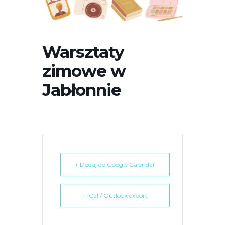
r
n
e
t
Warsztaty
o
zimowe w
w
a
Jabłonnie
z
a
w
i
e
r
+ Dodaj do Google Calendar
a
s
y
+ iCal / Outlook export
s
t