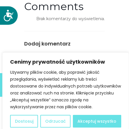
Comments
D
Brak komentarzy do wyświetlenia.
o
s
t
ę
Dodaj komentarz
p
n
You must be
logged in
to post a
Cenimy prywatność użytkowników
o
comment.
ś
Używamy plików cookie, aby poprawić jakość
ć
Deklaracja dostępności
przeglądania, wyświetlać reklamy lub treści
dostosowane do indywidualnych potrzeb użytkowników
@ Copyright 2021 Stowarzyszenie Dobra Fala |
Polityka
Prywatności
I Stworzone w ramach
atwi.pl
oraz analizować ruch na stronie. Kliknięcie przycisku
„Akceptuj wszystkie” oznacza zgodę na
wykorzystywanie przez nas plików cookie.
Dostosuj
Odrzucać
Akceptuj wszystko