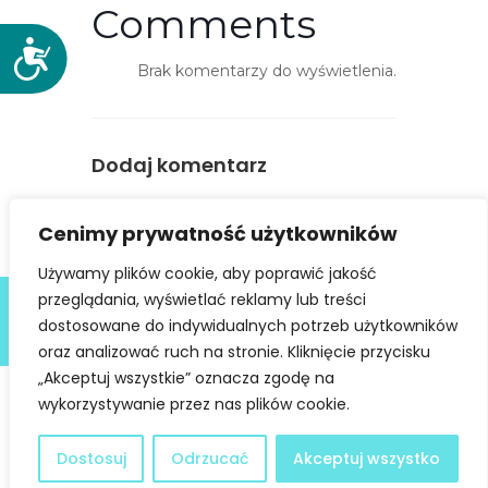
Comments
D
Brak komentarzy do wyświetlenia.
o
s
t
ę
Dodaj komentarz
p
n
You must be
logged in
to post a
Cenimy prywatność użytkowników
o
comment.
ś
Używamy plików cookie, aby poprawić jakość
ć
Deklaracja dostępności
przeglądania, wyświetlać reklamy lub treści
dostosowane do indywidualnych potrzeb użytkowników
@ Copyright 2021 Stowarzyszenie Dobra Fala |
Polityka
Prywatności
I Stworzone w ramach
atwi.pl
oraz analizować ruch na stronie. Kliknięcie przycisku
„Akceptuj wszystkie” oznacza zgodę na
wykorzystywanie przez nas plików cookie.
Dostosuj
Odrzucać
Akceptuj wszystko