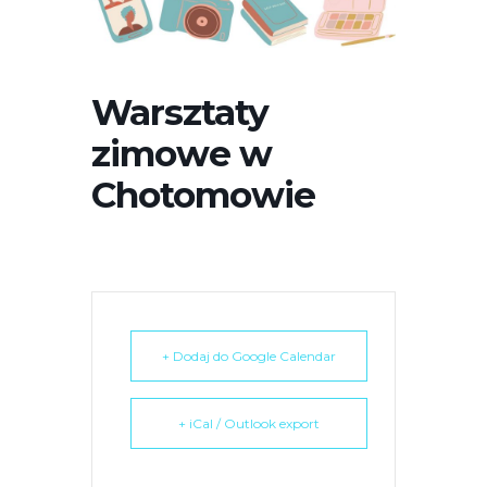
r
n
e
t
Warsztaty
o
zimowe w
w
a
Chotomowie
z
a
w
i
e
r
+ Dodaj do Google Calendar
a
s
y
+ iCal / Outlook export
s
t