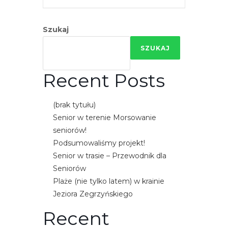
e
m
Szukaj
u
ł
SZUKAJ
a
t
Recent Posts
w
i
(brak tytułu)
e
Senior w terenie Morsowanie
ń
seniorów!
d
Podsumowaliśmy projekt!
o
Senior w trasie – Przewodnik dla
s
Seniorów
t
Plaże (nie tylko latem) w krainie
ę
Jeziora Zegrzyńskiego
p
u
Recent
.