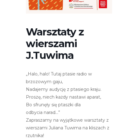
r
n
e
t
Warsztaty z
o
wierszami
w
a
J.Tuwima
z
a
w
„Halo, halo! Tutaj ptasie radio w
i
brzozowym gaju,
e
Nadajemy audycję z ptasiego kraju.
r
Proszę, niech każdy nastawi aparat,
a
Bo sfrunęły się ptaszki dla
s
odbycia narad…”
y
Zapraszamy na wyjątkowe warsztaty z
s
wierszami Juliana Tuwima na kliszach z
t
rzutnika!