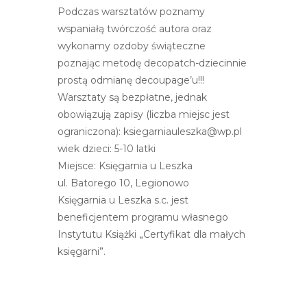
e
Podczas warsztatów poznamy
m
wspaniałą twórczość autora oraz
u
wykonamy ozdoby świąteczne
ł
poznając metodę decopatch-dziecinnie
a
prostą odmianę decoupage’u!!!
t
Warsztaty są bezpłatne, jednak
w
obowiązują zapisy (liczba miejsc jest
i
ograniczona): ksiegarniauleszka@wp.pl
e
wiek dzieci: 5-10 latki
ń
Miejsce: Księgarnia u Leszka
d
ul. Batorego 10, Legionowo
o
Księgarnia u Leszka s.c. jest
s
beneficjentem programu własnego
t
Instytutu Książki „Certyfikat dla małych
ę
księgarni”.
p
u
.