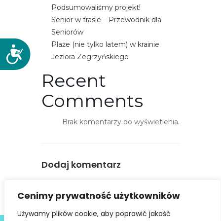
Podsumowaliśmy projekt!
Senior w trasie – Przewodnik dla
Seniorów
Plaże (nie tylko latem) w krainie
D
Jeziora Zegrzyńskiego
o
s
Recent
t
Comments
ę
p
n
Brak komentarzy do wyświetlenia.
o
ś
ć
Dodaj komentarz
You must be
logged in
to post a
Cenimy prywatność użytkowników
comment.
Używamy plików cookie, aby poprawić jakość