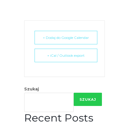
e
m
u
ł
a
+ Dodaj do Google Calendar
t
w
i
+ iCal / Outlook export
e
ń
d
o
Szukaj
s
t
SZUKAJ
ę
p
Recent Posts
u
.