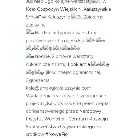
Już niedługo kolejne warsztaty
w
r
Koło Gospodyń Wiejskich „Kałuszyńskie
n
Smaki” w Kałuszynie
. Zbieramy
e
zapisy na:
t
Bardzo nietypowe warsztaty
o
przetwórcze z firmą
Słoik.pl
w
a
słodkie, 2 dniowe warsztaty
z
cukiernicze z firmą
Lookiernia
a
(ilość miejsc ograniczona).
w
Zgłoszenia:
i
kolo@smakujwkaluszynie.com
e
Wydarzenia realizowane są w ramach
r
projektu „Kałuszyński stół pełen ciepła”,
a
dofinansowanego przez
Narodowy
s
Instytut Wolności – Centrum Rozwoju
y
Społeczeństwa Obywatelskiego
ze
s
środków
#NoweFio
t