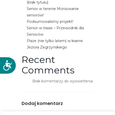
(brak tytułu)
Senior w terenie Morsowanie
seniorów!
Podsumowaliśmy projekt!
Senior w trasie – Przewodnik dla
Seniorów
Plaże (nie tylko latem) w krainie
Jeziora Zegrzyńskiego
Recent
D
Comments
o
s
Brak komentarzy do wyświetlenia.
t
ę
p
n
Dodaj komentarz
o
ś
You must be
logged in
to post a