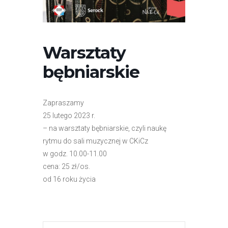
r
n
e
t
Warsztaty
o
bębniarskie
w
a
z
Zapraszamy
a
25 lutego 2023 r.
w
– na warsztaty bębniarskie, czyli naukę
i
rytmu do sali muzycznej w CKiCz
e
w godz. 10.00-11.00
r
cena: 25 zł/os.
a
od 16 roku życia
s
y
s
t