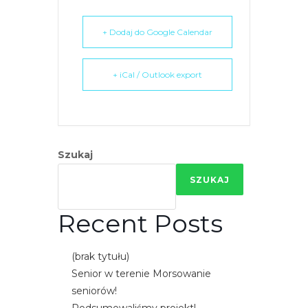
e
m
+ Dodaj do Google Calendar
u
ł
+ iCal / Outlook export
a
t
w
i
e
Szukaj
ń
SZUKAJ
d
o
Recent Posts
s
t
ę
(brak tytułu)
p
Senior w terenie Morsowanie
u
seniorów!
.