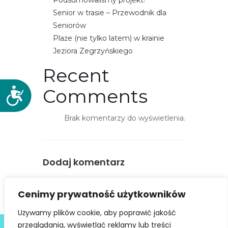
Podsumowaliśmy projekt!
Senior w trasie – Przewodnik dla
Seniorów
Plaże (nie tylko latem) w krainie
Jeziora Zegrzyńskiego
Recent
Comments
D
o
s
Brak komentarzy do wyświetlenia.
t
ę
p
Dodaj komentarz
n
o
You must be
logged in
to post a
ś
Cenimy prywatność użytkowników
comment.
ć
Używamy plików cookie, aby poprawić jakość
Deklaracja dostępności
przeglądania, wyświetlać reklamy lub treści