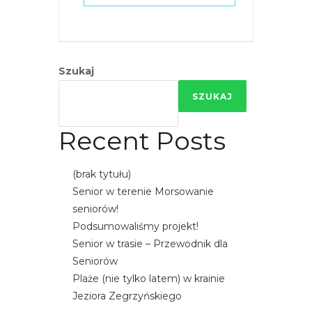
e
m
u
ł
Szukaj
a
SZUKAJ
t
w
Recent Posts
i
e
ń
(brak tytułu)
d
Senior w terenie Morsowanie
o
seniorów!
s
Podsumowaliśmy projekt!
t
Senior w trasie – Przewodnik dla
ę
Seniorów
p
Plaże (nie tylko latem) w krainie
u
Jeziora Zegrzyńskiego
.