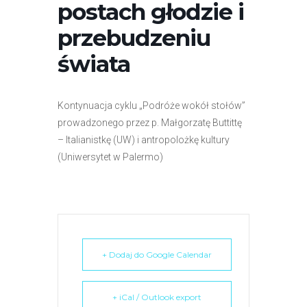
postach głodzie i
r
n
przebudzeniu
e
świata
t
o
w
Kontynuacja cyklu „Podróże wokół stołów”
a
prowadzonego przez p. Małgorzatę Buttittę
z
– Italianistkę (UW) i antropolożkę kultury
a
(Uniwersytet w Palermo)
w
i
e
r
a
s
+ Dodaj do Google Calendar
y
s
+ iCal / Outlook export
t