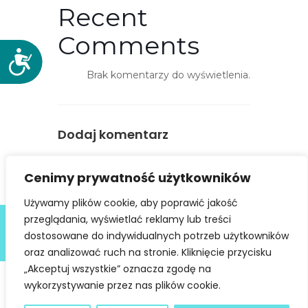
Recent
Comments
D
o
Brak komentarzy do wyświetlenia.
s
t
ę
Dodaj komentarz
p
n
You must be
logged in
to post a
o
Cenimy prywatność użytkowników
comment.
ś
Używamy plików cookie, aby poprawić jakość
ć
Deklaracja dostępności
przeglądania, wyświetlać reklamy lub treści
dostosowane do indywidualnych potrzeb użytkowników
@ Copyright 2021 Stowarzyszenie Dobra Fala |
Polityka
Prywatności
I Stworzone w ramach
atwi.pl
oraz analizować ruch na stronie. Kliknięcie przycisku
„Akceptuj wszystkie” oznacza zgodę na
wykorzystywanie przez nas plików cookie.