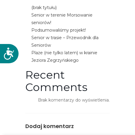
(brak tytułu)
Senior w terenie Morsowanie
seniorów!
Podsumowaliśmy projekt!
Senior w trasie – Przewodnik dla
Seniorów
D
Plaże (nie tylko latem) w krainie
o
Jeziora Zegrzyńskiego
s
Recent
t
ę
Comments
p
n
Brak komentarzy do wyświetlenia.
o
ś
ć
Dodaj komentarz