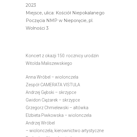
e
2023
m
Miejsce, ulica: Kościół Niepokalanego
u
Poczęcia NMP w Nieporęcie, pl.
ł
Wolności 3
a
t
w
Koncert z okazji 150. rocznicy urodzin
i
Witolda Maliszewskiego
e
ń
Anna Wróbel – wiolonczela
d
Zespół CAMERATA VISTULA
o
Andrzej Gębski – skrzypce
s
Gwidon Ciężarek – skrzypce
t
Grzegorz Chmielewski – altówka
ę
Elżbieta Piwkowska – wiolonczela
p
Andrzej Wróbel
u
– wiolonczela, kierownictwo artystyczne
.