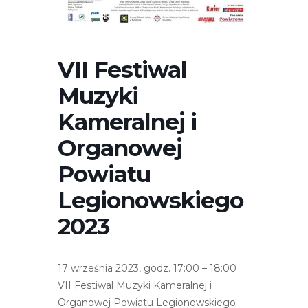
r
n
e
t
VII Festiwal
o
Muzyki
w
a
Kameralnej i
z
Organowej
a
w
Powiatu
i
Legionowskiego
e
r
2023
a
s
y
17 września 2023, godz. 17:00 – 18:00
s
VII Festiwal Muzyki Kameralnej i
t
Organowej Powiatu Legionowskiego