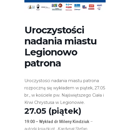
r
n
e
t
Uroczystości
o
nadania miastu
w
a
Legionowo
z
patrona
a
w
i
Uroczystości nadania miastu patrona
e
rozpoczną się wykładem w piątek, 27.05
r
br., w kościele pw. Najświętszego Ciała i
a
Krwi Chrystusa w Legionowie.
s
27.05 (piątek)
y
s
19:00 – Wykład dr Mileny Kindziuk
–
t
autorki książki pt. „Kardynał Stefan