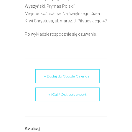
e
Wyszyński. Prymas Polski”
m
Miejsce: kościół pw. Najświętszego Ciała i
u
Krwi Chrystusa, ul. marsz. J. Piłsudskiego 47
ł
a
Po wykładzie rozpocznie się czuwanie.
t
w
i
e
ń
+ Dodaj do Google Calendar
d
o
s
+ iCal / Outlook export
t
ę
p
u
Szukaj
.