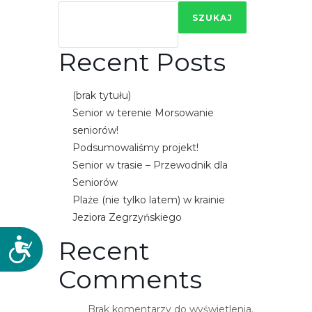
SZUKAJ
Recent Posts
(brak tytułu)
Senior w terenie Morsowanie
seniorów!
Podsumowaliśmy projekt!
Senior w trasie – Przewodnik dla
Seniorów
Plaże (nie tylko latem) w krainie
Jeziora Zegrzyńskiego
Recent
D
o
Comments
s
t
Brak komentarzy do wyświetlenia.
ę