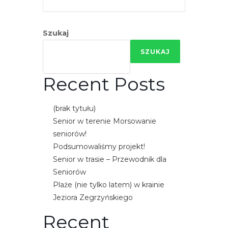
e
m
u
Szukaj
ł
SZUKAJ
a
t
Recent Posts
w
i
(brak tytułu)
e
Senior w terenie Morsowanie
ń
seniorów!
d
Podsumowaliśmy projekt!
o
Senior w trasie – Przewodnik dla
s
Seniorów
t
Plaże (nie tylko latem) w krainie
ę
Jeziora Zegrzyńskiego
p
u
Recent
.