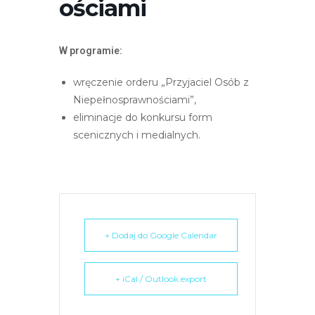
ościami
r
n
e
W programie:
t
o
wręczenie orderu „Przyjaciel Osób z
w
Niepełnosprawnościami”,
a
eliminacje do konkursu form
z
scenicznych i medialnych.
a
w
i
e
r
+ Dodaj do Google Calendar
a
s
y
+ iCal / Outlook export
s
t