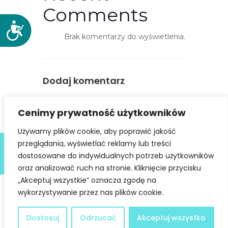
Comments
D
Brak komentarzy do wyświetlenia.
o
s
t
ę
Dodaj komentarz
p
n
You must be
logged in
to post a
Cenimy prywatność użytkowników
o
comment.
ś
Używamy plików cookie, aby poprawić jakość
ć
Deklaracja dostępności
przeglądania, wyświetlać reklamy lub treści
dostosowane do indywidualnych potrzeb użytkowników
@ Copyright 2021 Stowarzyszenie Dobra Fala |
Polityka
Prywatności
I Stworzone w ramach
atwi.pl
oraz analizować ruch na stronie. Kliknięcie przycisku
„Akceptuj wszystkie” oznacza zgodę na
wykorzystywanie przez nas plików cookie.
Dostosuj
Odrzucać
Akceptuj wszystko