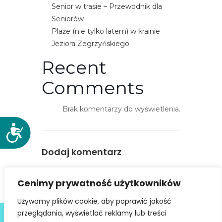
Senior w trasie – Przewodnik dla
e
Seniorów
m
Plaże (nie tylko latem) w krainie
u
Jeziora Zegrzyńskiego
ł
a
Recent
t
Comments
w
i
e
Brak komentarzy do wyświetlenia.
ń
D
d
o
o
Dodaj komentarz
s
s
t
t
You must be
logged in
to post a
ę
ę
Cenimy prywatność użytkowników
comment.
p
p
n
Używamy plików cookie, aby poprawić jakość
u
Deklaracja dostępności
o
przeglądania, wyświetlać reklamy lub treści
.