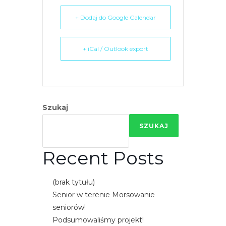
r
+ Dodaj do Google Calendar
n
e
t
+ iCal / Outlook export
o
w
a
z
a
Szukaj
w
SZUKAJ
i
e
Recent Posts
r
a
(brak tytułu)
s
Senior w terenie Morsowanie
y
seniorów!
s
Podsumowaliśmy projekt!
t