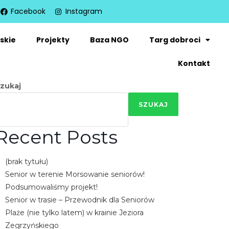
Facebook
Instagram
skie
Projekty
Baza NGO
Targ dobroci
Kontakt
zukaj
SZUKAJ
Recent Posts
(brak tytułu)
Senior w terenie Morsowanie seniorów!
Podsumowaliśmy projekt!
Senior w trasie – Przewodnik dla Seniorów
Plaże (nie tylko latem) w krainie Jeziora
Zegrzyńskiego