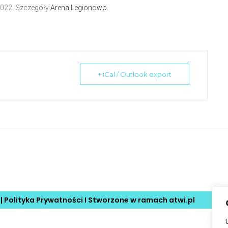
2022. Szczegóły
Arena Legionowo
.
+ iCal / Outlook export
 |
Polityka Prywatności
I Stworzone w ramach
atwi.pl