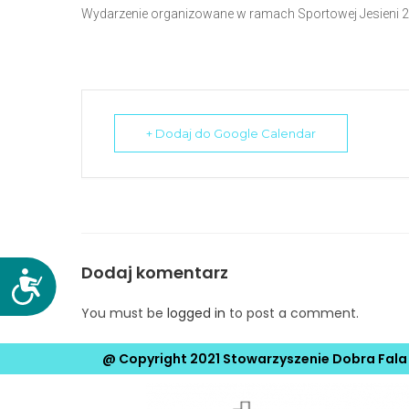
Wydarzenie organizowane w ramach Sportowej Jesieni 
N
a
c
i
ś
n
+ Dodaj do Google Calendar
i
j
k
l
a
w
Dodaj komentarz
D
i
o
You must be
logged in
to post a comment.
s
s
z
t
@ Copyright 2021 Stowarzyszenie Dobra Fala
e
ę
C
p
o