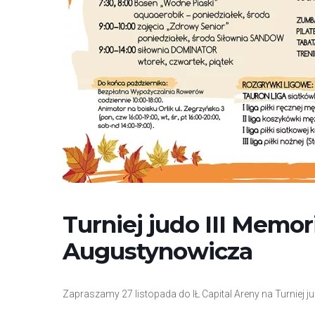
e
m
u
ł
a
t
w
i
e
ń
d
o
Turniej judo III Memor
s
t
Augustynowicza
ę
p
u
Zapraszamy 27 listopada do IŁ Capital Areny na Turniej 
.