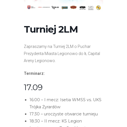
r
n
e
t
Turniej 2LM
o
w
a
Zapraszamy na Turniej 2LM o Puchar
z
Prezydenta Miasta Legionowo do IŁ Capital
a
Areny Legionowo.
w
Terminarz:
i
e
17.09
r
a
16:00 – I mecz: Isetia WMSS vs. UKS
s
Trójka Żyrardów
y
17:30 – uroczyste otwarcie turnieju
s
18:30 – II mecz: KS Legion
t