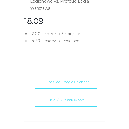
Legionowo vs. Profbud Legia
e
Warszawa
m
u
18.09
ł
a
12:00 – mecz o 3 miejsce
t
14:30 – mecz o 1 miejsce
w
i
e
ń
d
+ Dodaj do Google Calendar
o
s
t
+ iCal / Outlook export
ę
p
u
.