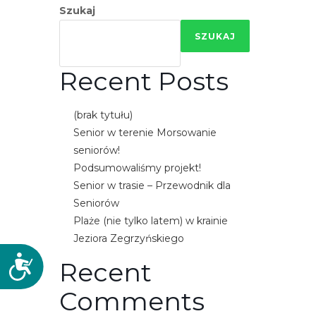
Szukaj
SZUKAJ
Recent Posts
(brak tytułu)
Senior w terenie Morsowanie
seniorów!
Podsumowaliśmy projekt!
Senior w trasie – Przewodnik dla
Seniorów
Plaże (nie tylko latem) w krainie
Jeziora Zegrzyńskiego
D
Recent
o
Comments
s
t