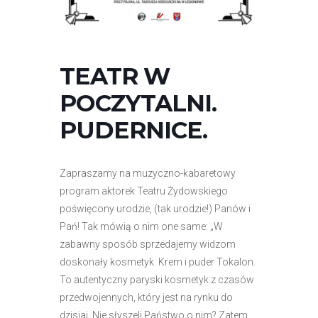
r
n
e
t
TEATR W
o
POCZYTALNI.
w
a
PUDERNICE.
z
a
w
Zapraszamy na muzyczno-kabaretowy
i
program aktorek Teatru Żydowskiego
e
poświęcony urodzie, (tak urodzie!) Panów i
r
Pań! Tak mówią o nim one same: „W
a
zabawny sposób sprzedajemy widzom
s
doskonały kosmetyk. Krem i puder Tokalon.
y
To autentyczny paryski kosmetyk z czasów
s
przedwojennych, który jest na rynku do
t
dzisiaj. Nie słyszeli Państwo o nim? Zatem