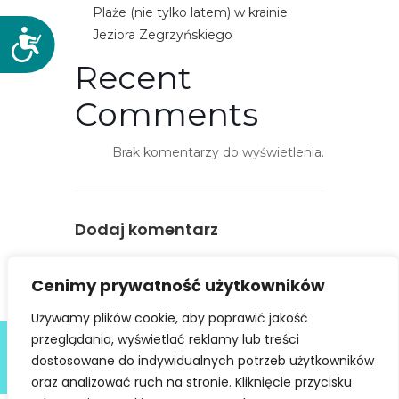
Plaże (nie tylko latem) w krainie
Jeziora Zegrzyńskiego
D
o
Recent
s
t
Comments
ę
p
Brak komentarzy do wyświetlenia.
n
o
ś
Dodaj komentarz
ć
You must be
logged in
to post a
Cenimy prywatność użytkowników
comment.
Używamy plików cookie, aby poprawić jakość
Deklaracja dostępności
przeglądania, wyświetlać reklamy lub treści
dostosowane do indywidualnych potrzeb użytkowników
@ Copyright 2021 Stowarzyszenie Dobra Fala |
Polityka
Prywatności
I Stworzone w ramach
atwi.pl
oraz analizować ruch na stronie. Kliknięcie przycisku