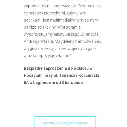
e
zapraszamy na nasz wieczór. Program jest
m
okraszony piosenkami, zabawnymi
u
scenkami, jest multimedialny, tym samym
ł
bardzo atrakcyjny. W programie
a
wykorzystujemy teksty Jerzego Jurandota,
t
Andrzeja Własta, Magdaleny Samozwaniec,
w
oryginalne teksty z przedwojennych gazet
i
oraz kompozycje własne.”
e
ń
Bezpłatne zaproszenia do odbioru w
d
Poczytalni przy ul. Tadeusza Kościuszki
o
8A w Legionowie od 3 listopada.
s
t
ę
p
u
+ Dodaj do Google Calendar
.