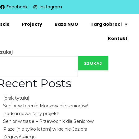
Facebook
Instagram
skie
Projekty
Baza NGO
Targ dobroci
Kontakt
zukaj
SZUKAJ
Recent Posts
(brak tytułu)
Senior w terenie Morsowanie seniorów!
Podsumowaliśmy projekt!
Senior w trasie – Przewodnik dla Seniorów
Plaże (nie tylko latem) w krainie Jeziora
Zegrzyńskiego