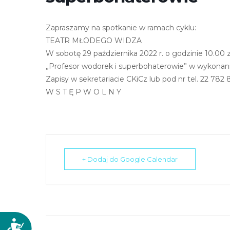
N
a
Zapraszamy na spotkanie w ramach cyklu:
c
TEATR MŁODEGO WIDZA
i
W sobotę 29 października 2022 r. o godzinie 10.00
ś
„Profesor wodorek i superbohaterowie” w wykonan
n
Zapisy w sekretariacie CKiCz lub pod nr tel. 22 782
i
W S T Ę P W O L N Y
j
k
l
a
w
+ Dodaj do Google Calendar
i
s
z
e
C
D
o