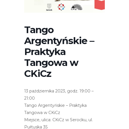
r
n
e
t
Tango
o
Argentyńskie –
w
a
Praktyka
z
Tangowa w
a
w
CKiCz
i
e
r
13 października 2023, godz. 19:00 –
a
21:00
s
Tango Argentyńskie – Praktyka
y
Tangowa w CKiCz
s
Miejsce, ulica: CKiCz w Serocku, ul.
t
Pułtuska 35