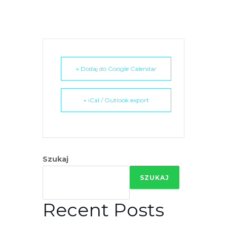
e
m
u
ł
a
+ Dodaj do Google Calendar
t
w
i
+ iCal / Outlook export
e
ń
d
o
Szukaj
s
t
SZUKAJ
ę
p
Recent Posts
u
.