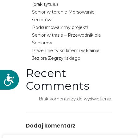
(brak tytułu)
Senior w terenie Morsowanie
seniorów!
Podsumowaliśmy projekt!
Senior w trasie – Przewodnik dla
Seniorów
Plaże (nie tylko latem) w krainie
Jeziora Zegrzyńskiego
Recent
D
Comments
o
s
Brak komentarzy do wyświetlenia.
t
ę
p
n
Dodaj komentarz
o
ś