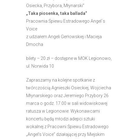
e
Osiecka, Przybora, Młynarski”
m
„Taka piosenka, taka ballada”
u
Pracownia Śpiewu Estradowego Angel`s
ł
Voice
a
z udziałem Angeli Gerłowskiej i Macieja
t
Dmocha
w
bilety – 20 zł – dostępne w MOK Legionowo,
i
ul. Norwida 10
e
ń
Zapraszamy na kolejne spotkanie z
d
twórczością Agnieszki Osieckiej, Wojciecha
o
Młynarskiego oraz Jeremiego Przybory 26
s
marca o godz. 17.00 w sali widowiskowej
t
ratusza w Legionowie. Wykonawcami
ę
koncertu będą młodzi adepci sztuki
p
wokalnej z Pracowni Śpiewu Estradowego
u
„Angel’s Voice” działającej przy Miejskim
.