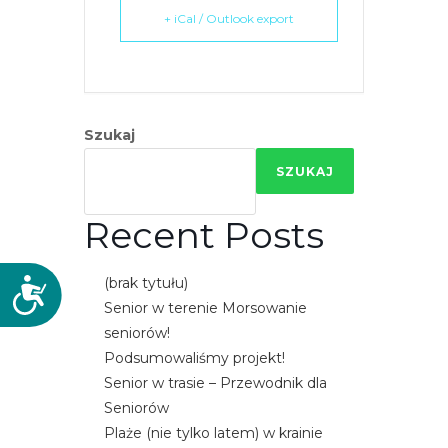
+ iCal / Outlook export
Szukaj
SZUKAJ
Recent Posts
(brak tytułu)
D
Senior w terenie Morsowanie
o
seniorów!
s
Podsumowaliśmy projekt!
t
ę
Senior w trasie – Przewodnik dla
p
Seniorów
n
Plaże (nie tylko latem) w krainie