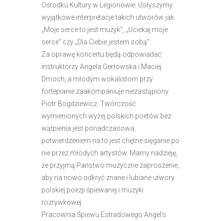
Ośrodku Kultury w Legionowie. Usłyszymy
wyjątkowe interpretacje takich utworów jak
„Moje serce to jest muzyk”, „Uciekaj moje
serce” czy „Dla Ciebie jestem sobą”.
Za oprawę koncertu będą odpowiadać
instruktorzy Angela Gerłowska i Maciej
Dmoch, a młodym wokalistom przy
fortepianie zaakompaniuje niezastąpiony
Piotr Bogdziewicz. Twórczość
wymienionych wyżej polskich poetów bez
wątpienia jest ponadczasowa,
potwierdzeniem na to jest chętne sięganie po
nie przez młodych artystów. Mamy nadzieję,
że przyjmą Państwo muzyczne zaproszenie,
aby na nowo odkryć znane i lubiane utwory
polskiej poezji śpiewanej i muzyki
rozrywkowej.
Pracownia Śpiewu Estradowego Angel’s