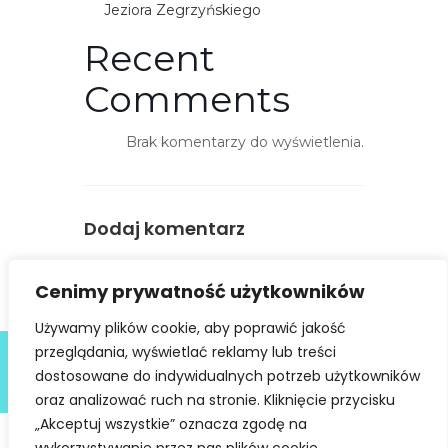
o
Jeziora Zegrzyńskiego
ś
Recent
ć
Comments
Brak komentarzy do wyświetlenia.
Dodaj komentarz
You must be
logged in
to post a
Cenimy prywatność użytkowników
comment.
Używamy plików cookie, aby poprawić jakość
Deklaracja dostępności
przeglądania, wyświetlać reklamy lub treści
dostosowane do indywidualnych potrzeb użytkowników
@ Copyright 2021 Stowarzyszenie Dobra Fala |
Polityka
Prywatności
I Stworzone w ramach
atwi.pl
oraz analizować ruch na stronie. Kliknięcie przycisku
„Akceptuj wszystkie” oznacza zgodę na