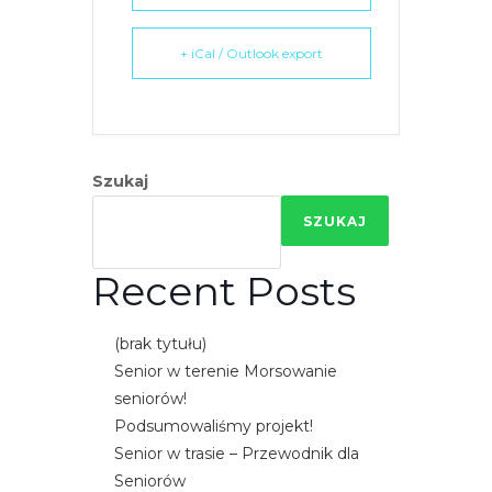
e
m
+ iCal / Outlook export
u
ł
a
t
w
Szukaj
i
SZUKAJ
e
ń
Recent Posts
d
o
(brak tytułu)
s
Senior w terenie Morsowanie
t
seniorów!
ę
Podsumowaliśmy projekt!
p
Senior w trasie – Przewodnik dla
u
Seniorów
.