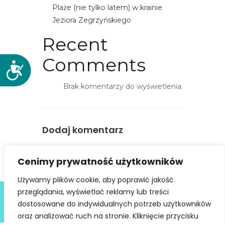
Plaże (nie tylko latem) w krainie
Jeziora Zegrzyńskiego
Recent
Comments
D
o
Brak komentarzy do wyświetlenia.
s
t
ę
p
Dodaj komentarz
n
o
You must be
logged in
to post a
Cenimy prywatność użytkowników
ś
comment.
ć
Używamy plików cookie, aby poprawić jakość
Deklaracja dostępności
przeglądania, wyświetlać reklamy lub treści
dostosowane do indywidualnych potrzeb użytkowników
@ Copyright 2021 Stowarzyszenie Dobra Fala |
Polityka
Prywatności
I Stworzone w ramach
atwi.pl
oraz analizować ruch na stronie. Kliknięcie przycisku