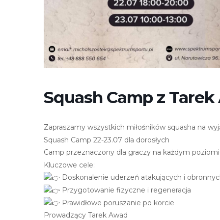
r
n
e
t
o
w
a
Squash Camp z Tarek
z
a
w
Zapraszamy wszystkich miłośników squasha na wy
i
Squash Camp 22-23.07 dla dorosłych
e
Camp przeznaczony dla graczy na każdym poziom
r
Kluczowe cele:
a
Doskonalenie uderzeń atakujących i obronny
s
Przygotowanie fizyczne i regeneracja
y
Prawidłowe poruszanie po korcie
s
t
Prowadzący Tarek Awad