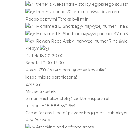
e
trener z Aleksandrii – stolicy egipskiego squas
m
trener z ponad 20 letnim doświadczeniem
u
Podopiecznymi Tareka byli m.in.:
ł
Mohamed El Shorbagy- najwyżej numer 1 na ś
a
Mohamed El Sherbini- najwyżej numer 47 na ś
t
Rowan Reda Araby- najwyżej numer 7 na świe
w
Kiedy?
i
Piątek 18:00-20:00
e
Sobota 10:00-13:00
ń
Koszt: 650 (w tym pamiątkowa koszulka)
d
liczba miejsc ograniczona!!!
o
ZAPISY:
s
Michał Szostek
t
e-mail: michalszostek@spektrumsportu.pl
ę
telefon: +48 888 550 654
p
Camp for any kind of players: begginers, club playe
u
Key focuses :
.
Attacking and defence shots