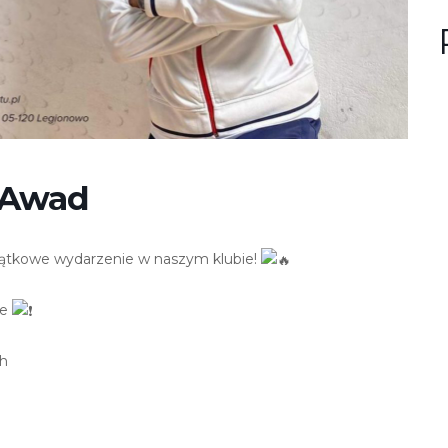
n
u
?
 Awad
jątkowe wydarzenie w naszym klubie!
ie
ch