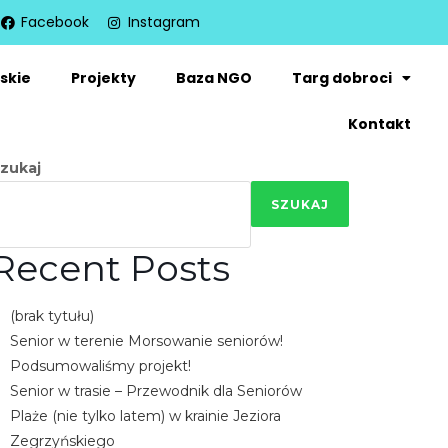
Facebook
Instagram
skie
Projekty
Baza NGO
Targ dobroci
Kontakt
zukaj
SZUKAJ
Recent Posts
(brak tytułu)
Senior w terenie Morsowanie seniorów!
Podsumowaliśmy projekt!
Senior w trasie – Przewodnik dla Seniorów
Plaże (nie tylko latem) w krainie Jeziora
Zegrzyńskiego