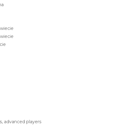
ha
wiecie
wiecie
cie
rs, advanced players