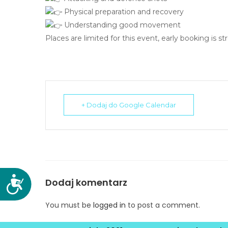
N
Physical preparation and recovery
a
Understanding good movement
c
Places are limited for this event, early booking is s
i
ś
n
i
j
+ Dodaj do Google Calendar
k
l
a
w
i
s
D
Dodaj komentarz
z
o
e
s
You must be
logged in
to post a comment.
C
t
o