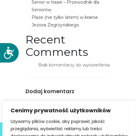
Senior w trasie – Przewodnik dla
Seniorów
Plaże (nie tylko latem) w krainie
Jeziora Zegrzyńskiego
Recent
Comments
D
o
s
Brak komentarzy do wyświetlenia.
t
ę
p
Dodaj komentarz
n
o
You must be
logged in
to post a
ś
Cenimy prywatność użytkowników
comment.
ć
Używamy plików cookie, aby poprawić jakość
Deklaracja dostępności
przeglądania, wyświetlać reklamy lub treści