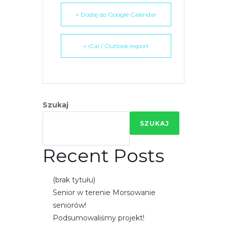
e
+ Dodaj do Google Calendar
m
u
ł
+ iCal / Outlook export
a
t
w
i
Szukaj
e
ń
SZUKAJ
d
o
Recent Posts
s
t
(brak tytułu)
ę
Senior w terenie Morsowanie
p
seniorów!
u
Podsumowaliśmy projekt!
.