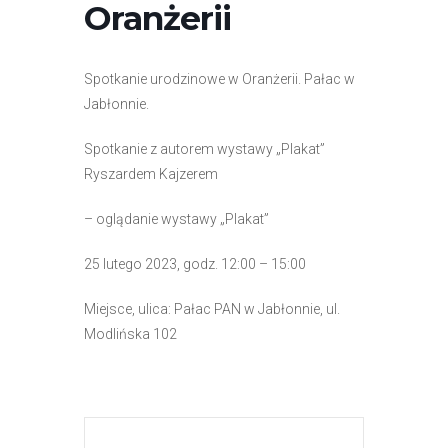
Oranżerii
r
n
e
Spotkanie urodzinowe w Oranżerii. Pałac w
t
Jabłonnie.
o
w
Spotkanie z autorem wystawy „Plakat”
a
Ryszardem Kajzerem
z
a
– oglądanie wystawy „Plakat”
w
i
25 lutego 2023, godz. 12:00 – 15:00
e
Miejsce, ulica: Pałac PAN w Jabłonnie, ul.
r
Modlińska 102
a
s
y
s
t