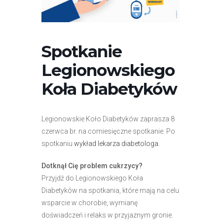
r
n
e
t
Spotkanie
o
Legionowskiego
w
a
Koła Diabetyków
z
a
w
Legionowskie Koło Diabetyków zaprasza 8
i
czerwca br. na comiesięczne spotkanie. Po
e
spotkaniu
wykład lekarza diabetologa
.
r
Dotknął Cię problem cukrzycy?
a
Przyjdź do Legionowskiego Koła
s
Diabetyków na spotkania, które mają na celu
y
wsparcie w chorobie, wymianę
s
doświadczeń i relaks w przyjaznym gronie.
t