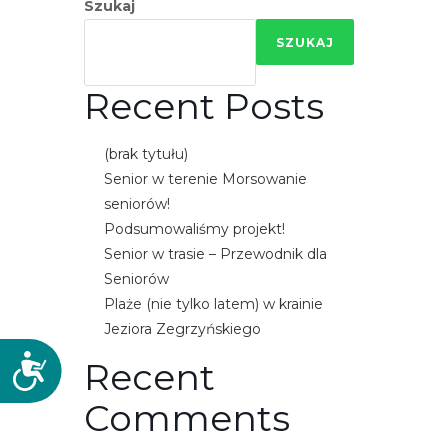
Szukaj
SZUKAJ
Recent Posts
(brak tytułu)
Senior w terenie Morsowanie
seniorów!
Podsumowaliśmy projekt!
Senior w trasie – Przewodnik dla
Seniorów
Plaże (nie tylko latem) w krainie
Jeziora Zegrzyńskiego
D
Recent
o
Comments
s
t