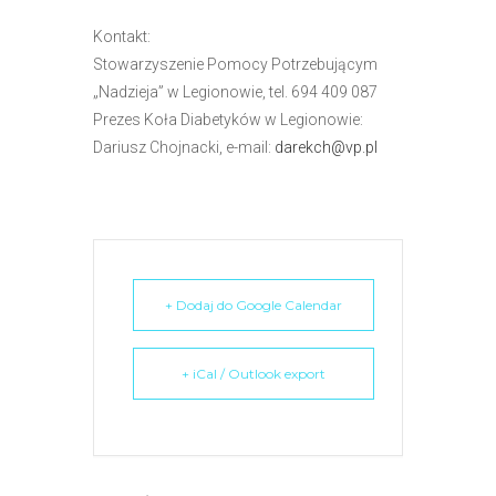
e
Kontakt:
m
Stowarzyszenie Pomocy Potrzebującym
u
„Nadzieja” w Legionowie, tel. 694 409 087
ł
Prezes Koła Diabetyków w Legionowie:
a
Dariusz Chojnacki, e-mail:
darekch@vp.pl
t
w
i
e
ń
d
+ Dodaj do Google Calendar
o
s
+ iCal / Outlook export
t
ę
p
u
.