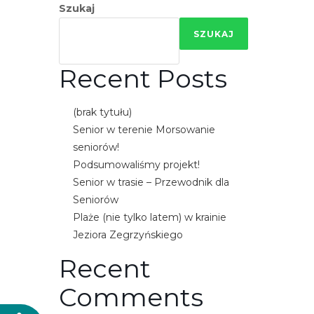
Szukaj
e
m
SZUKAJ
u
ł
Recent Posts
a
t
(brak tytułu)
w
Senior w terenie Morsowanie
i
seniorów!
e
Podsumowaliśmy projekt!
ń
Senior w trasie – Przewodnik dla
d
Seniorów
o
Plaże (nie tylko latem) w krainie
s
Jeziora Zegrzyńskiego
t
ę
Recent
p
Comments
u
.