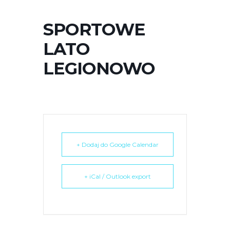
r
n
SPORTOWE
e
LATO
t
o
LEGIONOWO
w
a
z
a
w
i
+ Dodaj do Google Calendar
e
r
a
+ iCal / Outlook export
s
y
s
t