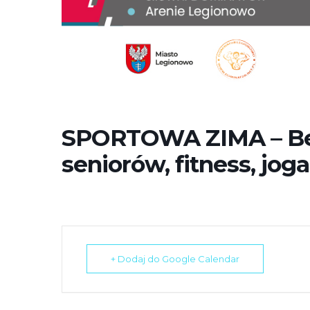
e
m
u
ł
a
t
w
SPORTOWA ZIMA – Bez
i
e
seniorów, fitness, jog
ń
d
o
s
t
ę
+ Dodaj do Google Calendar
p
u
.