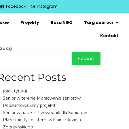
Facebook
Instagram
skie
Projekty
Baza NGO
Targ dobroci
Kontakt
zukaj
SZUKAJ
Recent Posts
(brak tytułu)
Senior w terenie Morsowanie seniorów!
Podsumowaliśmy projekt!
Senior w trasie – Przewodnik dla Seniorów
Plaże (nie tylko latem) w krainie Jeziora
Zegrzyńskiego