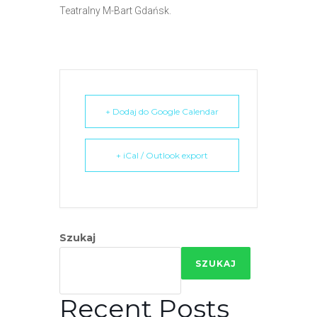
e
Teatralny M-Bart Gdańsk.
m
u
ł
a
t
+ Dodaj do Google Calendar
w
i
e
+ iCal / Outlook export
ń
d
o
s
Szukaj
t
ę
SZUKAJ
p
u
Recent Posts
.