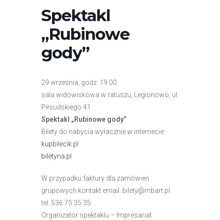
r
Spektakl
n
„Rubinowe
e
t
gody”
o
w
a
29 września, godz. 19.00
z
sala widowiskowa w ratuszu, Legionowo, ul.
a
Piłsudskiego 41
w
Spektakl „Rubinowe gody”
i
Bilety do nabycia wyłacznie w internecie:
e
kupbilecik.pl
r
biletyna.pl
a
s
W przypadku faktury dla zamówień
y
grupowych kontakt email: bilety@mbart.pl
s
tel. 536 75 35 35
t
Organizator spektaklu – Impresariat