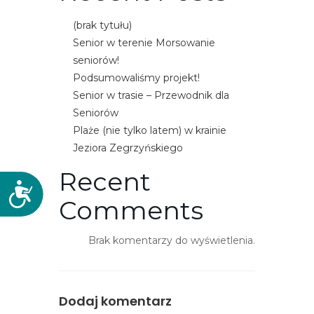
(brak tytułu)
Senior w terenie Morsowanie
seniorów!
Podsumowaliśmy projekt!
Senior w trasie – Przewodnik dla
Seniorów
Plaże (nie tylko latem) w krainie
Jeziora Zegrzyńskiego
Recent
D
Comments
o
s
t
Brak komentarzy do wyświetlenia.
ę
p
n
Dodaj komentarz
o