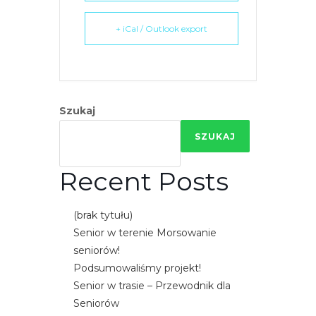
e
m
+ iCal / Outlook export
u
ł
a
t
Szukaj
w
i
SZUKAJ
e
ń
Recent Posts
d
o
(brak tytułu)
s
Senior w terenie Morsowanie
t
seniorów!
ę
Podsumowaliśmy projekt!
p
Senior w trasie – Przewodnik dla
u
Seniorów
.