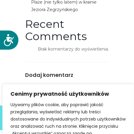
Plaże (nie tylko latem) w krainie
Jeziora Zegrzyńskiego
Recent
Comments
D
o
Brak komentarzy do wyświetlenia.
s
t
ę
p
Dodaj komentarz
n
o
You must be
logged in
to post a
Cenimy prywatność użytkowników
ś
comment.
ć
Używamy plików cookie, aby poprawić jakość
Deklaracja dostępności
przeglądania, wyświetlać reklamy lub treści
dostosowane do indywidualnych potrzeb użytkowników
@ Copyright 2021 Stowarzyszenie Dobra Fala |
Polityka
Prywatności
I Stworzone w ramach
atwi.pl
oraz analizować ruch na stronie. Kliknięcie przycisku
„Akceptuj wszystkie” oznacza zgodę na