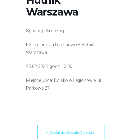
Hutnik
r
Warszawa
n
e
t
Sparing piłki nożnej
o
w
KS Legionovia Legionowo – Hutnik
a
Warszawa
z
a
25.02.2023, godz. 13.00
w
Miejsce, ulica: Boisko w Legionowie, ul.
i
Parkowa 27
e
r
a
s
y
s
+ Dodaj do Google Calendar
t