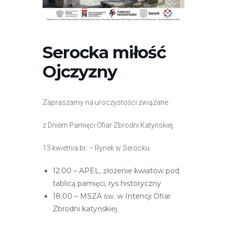
r
n
e
t
Serocka miłość
o
Ojczyzny
w
a
z
Zapraszamy na uroczystości związane
a
w
z Dniem Pamięci Ofiar Zbrodni Katyńskiej.
i
e
13 kwietnia br. – Rynek w Serocku
r
12:00 – APEL, złożenie kwiatów pod
a
tablicą pamięci, rys historyczny
s
18:00 – MSZA św. w Intencji Ofiar
y
Zbrodni katyńskiej
s
t