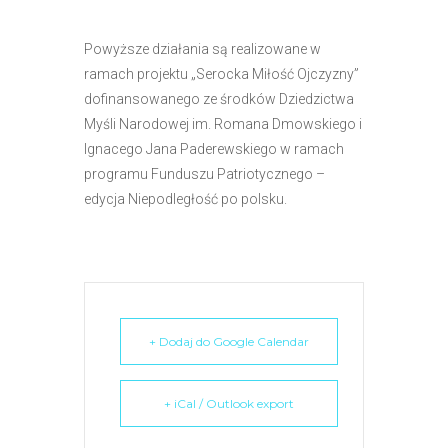
e
m
Powyższe działania są realizowane w
u
ramach projektu „Serocka Miłość Ojczyzny”
ł
dofinansowanego ze środków Dziedzictwa
a
Myśli Narodowej im. Romana Dmowskiego i
t
Ignacego Jana Paderewskiego w ramach
w
programu Funduszu Patriotycznego –
i
edycja Niepodległość po polsku.
e
ń
d
o
s
t
+ Dodaj do Google Calendar
ę
p
+ iCal / Outlook export
u
.