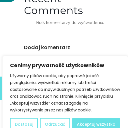
s
Comments
t
ę
Brak komentarzy do wyświetlenia.
p
n
o
ś
Dodaj komentarz
ć
You must be
logged in
to post a
Cenimy prywatność użytkowników
comment.
Używamy plików cookie, aby poprawić jakość
Deklaracja dostępności
przeglądania, wyświetlać reklamy lub treści
dostosowane do indywidualnych potrzeb użytkowników
@ Copyright 2021 Stowarzyszenie Dobra Fala |
Polityka
Prywatności
I Stworzone w ramach
atwi.pl
oraz analizować ruch na stronie. Kliknięcie przycisku
„Akceptuj wszystkie” oznacza zgodę na
wykorzystywanie przez nas plików cookie.
Dostosuj
Odrzucać
Akceptuj wszystko