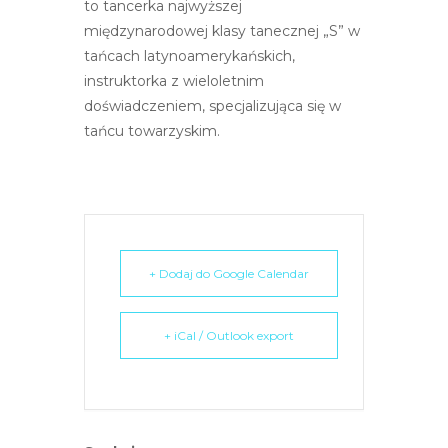
to tancerka najwyższej
e
międzynarodowej klasy tanecznej „S” w
m
tańcach latynoamerykańskich,
u
instruktorka z wieloletnim
ł
doświadczeniem, specjalizująca się w
a
tańcu towarzyskim.
t
w
i
e
ń
d
+ Dodaj do Google Calendar
o
s
+ iCal / Outlook export
t
ę
p
u
.