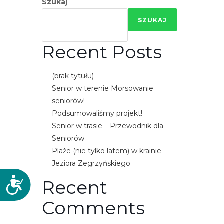
Szukaj
SZUKAJ
Recent Posts
(brak tytułu)
Senior w terenie Morsowanie
seniorów!
Podsumowaliśmy projekt!
Senior w trasie – Przewodnik dla
Seniorów
Plaże (nie tylko latem) w krainie
Jeziora Zegrzyńskiego
D
Recent
o
Comments
s
t