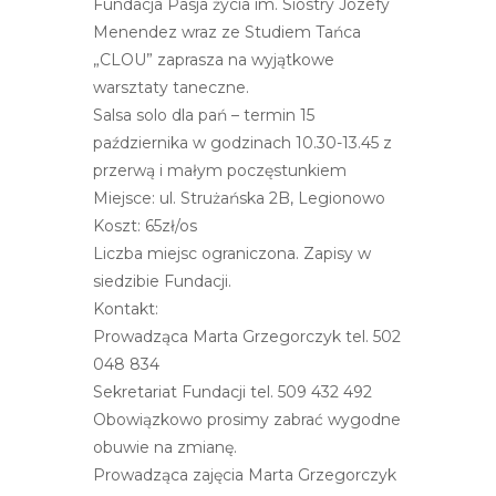
Fundacja Pasja życia im. Siostry Józefy
r
Menendez wraz ze Studiem Tańca
n
„CLOU” zaprasza na wyjątkowe
e
warsztaty taneczne.
t
Salsa solo dla pań – termin 15
o
października w godzinach 10.30-13.45 z
w
przerwą i małym poczęstunkiem
a
Miejsce: ul. Strużańska 2B, Legionowo
z
Koszt: 65zł/os
a
Liczba miejsc ograniczona. Zapisy w
w
siedzibie Fundacji.
i
Kontakt:
e
Prowadząca Marta Grzegorczyk tel. 502
r
048 834
a
Sekretariat Fundacji tel. 509 432 492
s
Obowiązkowo prosimy zabrać wygodne
y
obuwie na zmianę.
s
Prowadząca zajęcia Marta Grzegorczyk
t