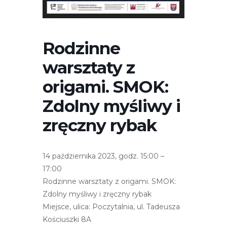
r
n
e
Rodzinne
t
o
warsztaty z
w
origami. SMOK:
a
z
Zdolny myśliwy i
a
zręczny rybak
w
i
e
14 października 2023, godz. 15:00 –
r
17:00
a
Rodzinne warsztaty z origami. SMOK:
s
Zdolny myśliwy i zręczny rybak
y
Miejsce, ulica: Poczytalnia, ul. Tadeusza
s
Kościuszki 8A
t