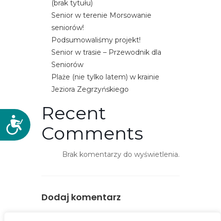
(brak tytułu)
Senior w terenie Morsowanie
seniorów!
Podsumowaliśmy projekt!
Senior w trasie – Przewodnik dla
Seniorów
Plaże (nie tylko latem) w krainie
Jeziora Zegrzyńskiego
Recent
D
Comments
o
s
Brak komentarzy do wyświetlenia.
t
ę
p
n
Dodaj komentarz
o
ś
You must be
logged in
to post a