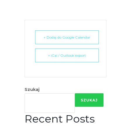
e
m
u
ł
a
+ Dodaj do Google Calendar
t
w
i
+ iCal / Outlook export
e
ń
d
o
Szukaj
s
t
SZUKAJ
ę
p
Recent Posts
u
.