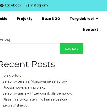
Facebook
Instagram
skie
Projekty
Baza NGO
Targ dobroci
Kontakt
zukaj
SZUKAJ
Recent Posts
(brak tytułu)
Senior w terenie Morsowanie seniorów!
Podsumowaliśmy projekt!
Senior w trasie – Przewodnik dla Seniorów
Plaże (nie tylko latem) w krainie Jeziora
Zegrzyńskiego