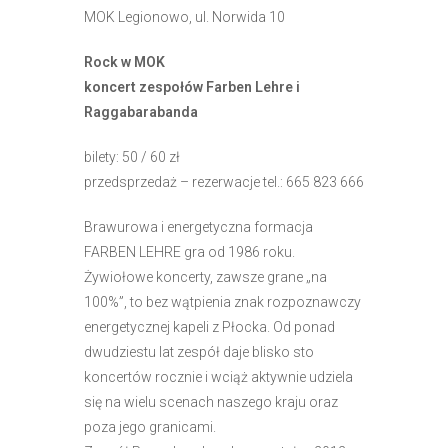
r
MOK Legionowo, ul. Norwida 10
n
Rock w MOK
e
koncert zespołów Farben Lehre i
t
Raggabarabanda
o
w
bilety: 50 / 60 zł
a
przedsprzedaż – rezerwacje tel.: 665 823 666
z
a
Brawurowa i energetyczna formacja
w
FARBEN LEHRE gra od 1986 roku.
i
Żywiołowe koncerty, zawsze grane „na
e
100%”, to bez wątpienia znak rozpoznawczy
r
energetycznej kapeli z Płocka. Od ponad
a
dwudziestu lat zespół daje blisko sto
s
koncertów rocznie i wciąż aktywnie udziela
y
się na wielu scenach naszego kraju oraz
s
poza jego granicami.
t