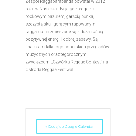
Zespół Raggabarabanda powstał w 2012
e
roku w Nasielsku. Bujające reggae, z
m
rockowym pazurem, garścią punka,
u
szczyptą ska i gorącym rapowanym
ł
raggamuffin zmieszane są z dużą ilością
a
pozytywnej energii i dobrej zabawy. Są
t
finalistami kilku ogólnopolskich przeglądów
w
muzycznych oraz tegorocznymi
i
zwycięzcami „Czwórka Reggae Contest” na
e
Ostróda Reggae Festiwal.
ń
d
o
s
t
ę
p
u
+ Dodaj do Google Calendar
.