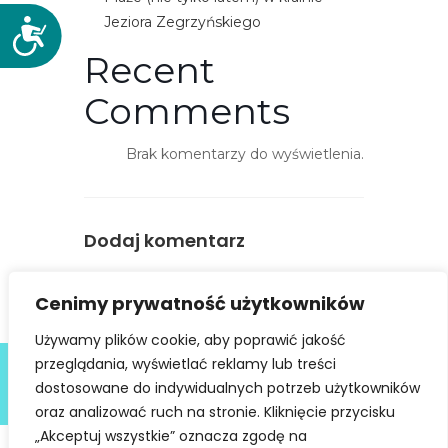
Jeziora Zegrzyńskiego
D
o
Recent
s
Comments
t
ę
p
Brak komentarzy do wyświetlenia.
n
o
ś
Dodaj komentarz
ć
You must be
logged in
to post a
Cenimy prywatność użytkowników
comment.
Używamy plików cookie, aby poprawić jakość
Deklaracja dostępności
przeglądania, wyświetlać reklamy lub treści
dostosowane do indywidualnych potrzeb użytkowników
@ Copyright 2021 Stowarzyszenie Dobra Fala |
Polityka
Prywatności
I Stworzone w ramach
atwi.pl
oraz analizować ruch na stronie. Kliknięcie przycisku
„Akceptuj wszystkie” oznacza zgodę na