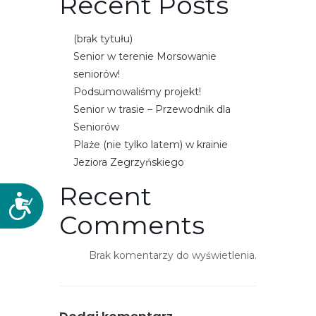
Recent Posts
(brak tytułu)
Senior w terenie Morsowanie
seniorów!
Podsumowaliśmy projekt!
Senior w trasie – Przewodnik dla
Seniorów
Plaże (nie tylko latem) w krainie
Jeziora Zegrzyńskiego
Recent
D
Comments
o
s
t
Brak komentarzy do wyświetlenia.
ę
p
n