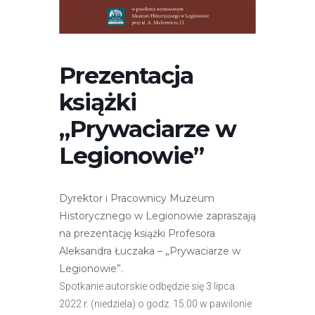
r
n
e
t
Prezentacja
o
książki
w
a
„Prywaciarze w
z
Legionowie”
a
w
i
Dyrektor i Pracownicy Muzeum
e
Historycznego w Legionowie zapraszają
r
na prezentację książki Profesora
a
Aleksandra Łuczaka – „Prywaciarze w
s
Legionowie”.
y
Spotkanie autorskie odbędzie się 3 lipca
s
2022 r. (niedziela) o godz. 15:00 w pawilonie
t