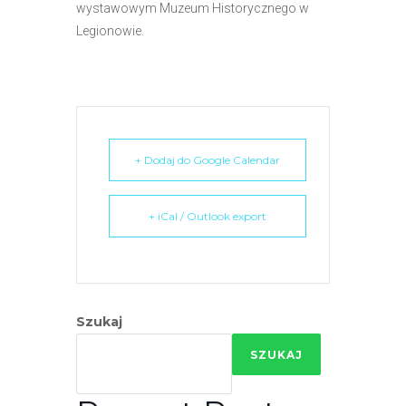
wystawowym Muzeum Historycznego w
e
Legionowie.
m
u
ł
a
t
w
+ Dodaj do Google Calendar
i
e
+ iCal / Outlook export
ń
d
o
s
t
Szukaj
ę
p
SZUKAJ
u
.