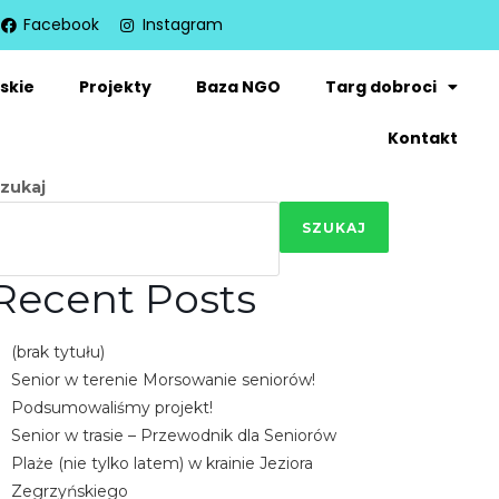
Facebook
Instagram
skie
Projekty
Baza NGO
Targ dobroci
Kontakt
zukaj
SZUKAJ
Recent Posts
(brak tytułu)
Senior w terenie Morsowanie seniorów!
Podsumowaliśmy projekt!
Senior w trasie – Przewodnik dla Seniorów
Plaże (nie tylko latem) w krainie Jeziora
Zegrzyńskiego