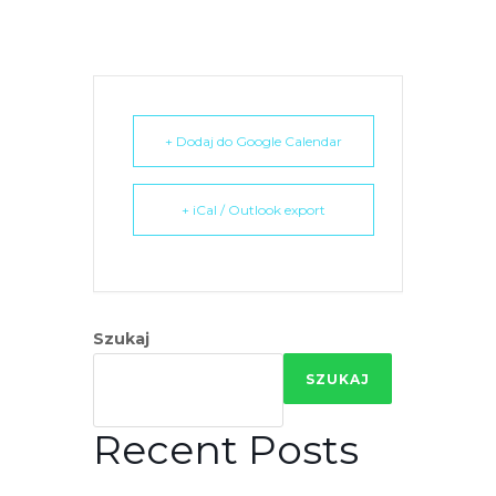
e
m
u
ł
a
+ Dodaj do Google Calendar
t
w
i
+ iCal / Outlook export
e
ń
d
o
Szukaj
s
t
SZUKAJ
ę
p
Recent Posts
u
.