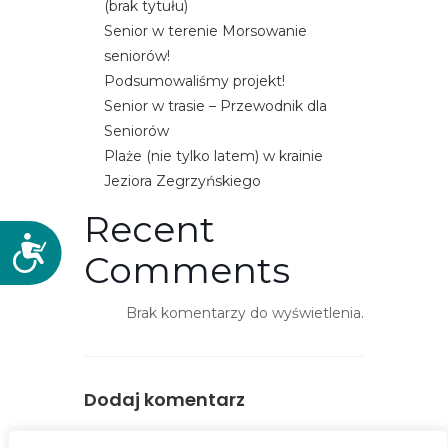
(brak tytułu)
Senior w terenie Morsowanie
seniorów!
Podsumowaliśmy projekt!
Senior w trasie – Przewodnik dla
Seniorów
Plaże (nie tylko latem) w krainie
Jeziora Zegrzyńskiego
Recent
D
Comments
o
s
Brak komentarzy do wyświetlenia.
t
ę
p
n
Dodaj komentarz
o
ś
You must be
logged in
to post a