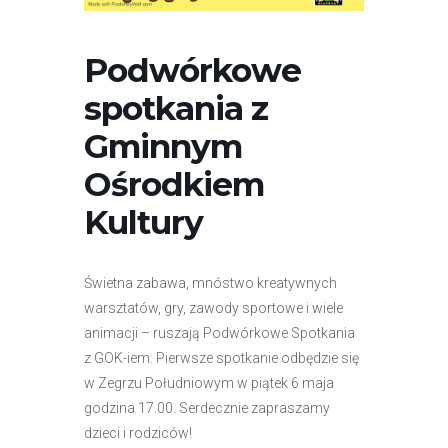
r
n
Podwórkowe
e
t
spotkania z
o
Gminnym
w
a
Ośrodkiem
z
Kultury
a
w
i
Świetna zabawa, mnóstwo kreatywnych
e
warsztatów, gry, zawody sportowe i wiele
r
animacji – ruszają Podwórkowe Spotkania
a
z GOK-iem. Pierwsze spotkanie odbędzie się
s
w Zegrzu Południowym w piątek 6 maja
y
godzina 17.00. Serdecznie zapraszamy
s
dzieci i rodziców!
t