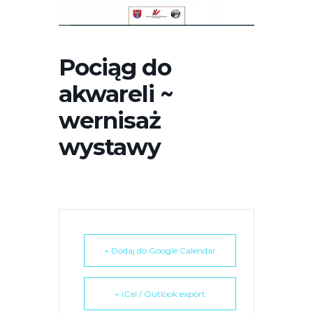
r
n
e
Pociąg do
t
o
akwareli ~
w
wernisaż
a
z
wystawy
a
w
i
e
r
a
+ Dodaj do Google Calendar
s
y
s
+ iCal / Outlook export
t