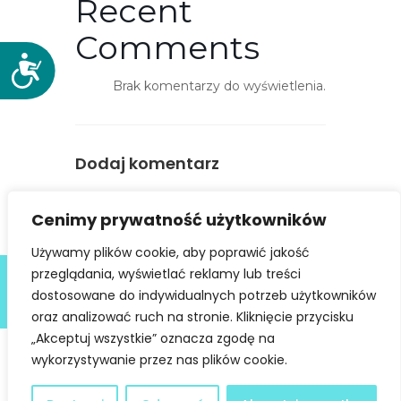
Recent
Comments
D
o
Brak komentarzy do wyświetlenia.
s
t
ę
Dodaj komentarz
p
n
You must be
logged in
to post a
o
Cenimy prywatność użytkowników
comment.
ś
Używamy plików cookie, aby poprawić jakość
ć
Deklaracja dostępności
przeglądania, wyświetlać reklamy lub treści
dostosowane do indywidualnych potrzeb użytkowników
@ Copyright 2021 Stowarzyszenie Dobra Fala |
Polityka
Prywatności
I Stworzone w ramach
atwi.pl
oraz analizować ruch na stronie. Kliknięcie przycisku
„Akceptuj wszystkie” oznacza zgodę na
wykorzystywanie przez nas plików cookie.