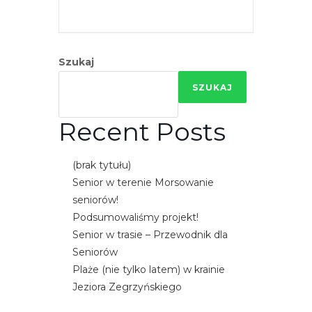
e
m
u
Szukaj
ł
a
SZUKAJ
t
w
Recent Posts
i
e
(brak tytułu)
ń
Senior w terenie Morsowanie
d
seniorów!
o
Podsumowaliśmy projekt!
s
Senior w trasie – Przewodnik dla
t
Seniorów
ę
Plaże (nie tylko latem) w krainie
p
Jeziora Zegrzyńskiego
u
.